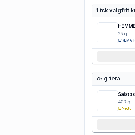
1 tsk valgfrit
HEMME
25
g
REMA 1
75 g feta
Salatos
400
g
Netto