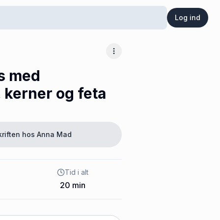
Log ind
Flere muligheder
s med
 kerner og feta
kriften hos
Anna Mad
Tid i alt
20
min