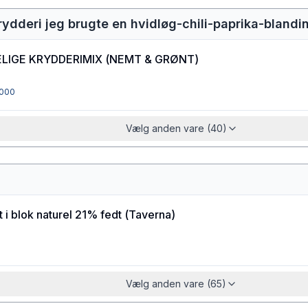
 krydderi jeg brugte en hvidløg-chili-paprika-blandi
LIGE KRYDDERIMIX
(
NEMT & GRØNT
)
000
Vælg anden vare (40)
t i blok naturel 21% fedt
(
Taverna
)
Vælg anden vare (65)