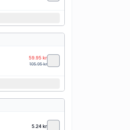
59.95
kr
105.95
kr
5.24
kr