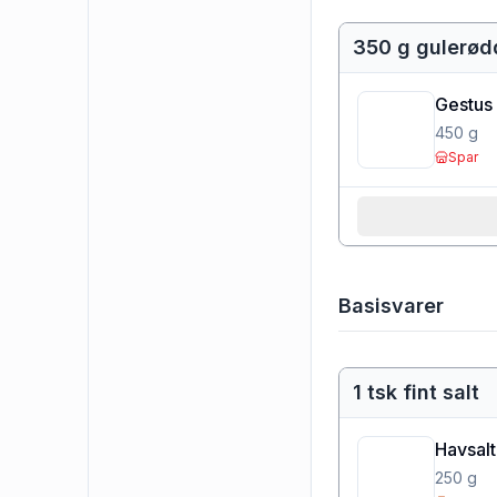
350 g gulerød
Gestus
450
g
Spar
Basisvarer
1 tsk fint salt
Havsalt
250
g