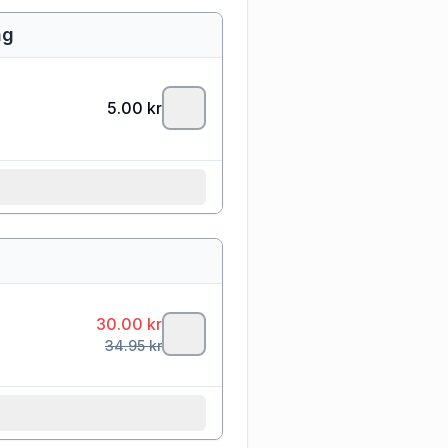
ng
5.00
kr
30.00
kr
34.95
kr