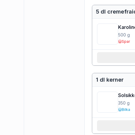
5 dl cremefra
Karoli
500
g
Spar
1 dl kerner
Solsik
350
g
Bilka