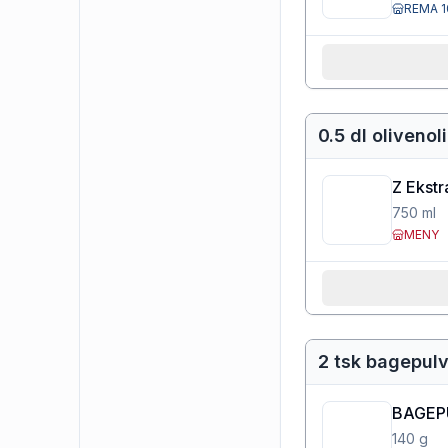
REMA 1
0.5 dl olivenol
Z Ekstr
750
ml
MENY
2 tsk bagepul
BAGEP
140
g