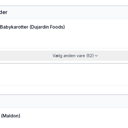
der
 Babykarotter
(
Dujardin Foods
)
Vælg anden vare (52)
(
Maldon
)