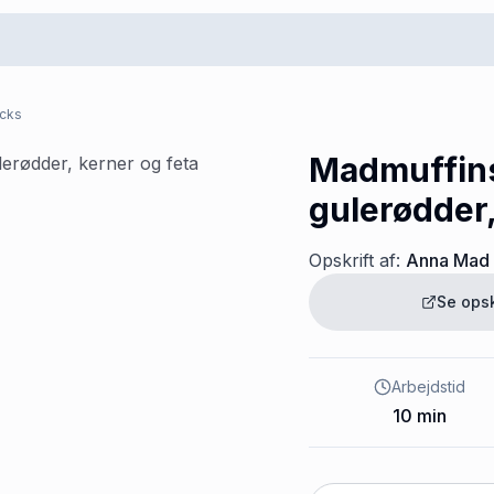
acks
Madmuffin
gulerødder,
Opskrift af:
Anna Mad
Se ops
Arbejdstid
10
min