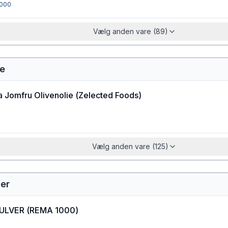
000
Vælg anden vare (89)
ie
a Jomfru Olivenolie
(
Zelected Foods
)
Vælg anden vare (125)
ver
ULVER
(
REMA 1000
)