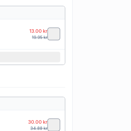
13.00
kr
19.95
kr
30.00
kr
34.88
kr