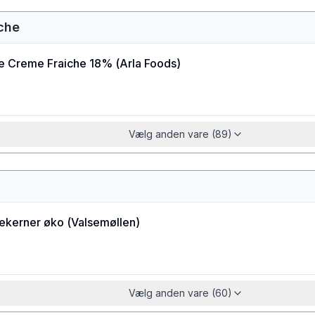
iche
ne Creme Fraiche 18%
(
Arla Foods
)
Vælg anden vare (89)
kekerner øko
(
Valsemøllen
)
Vælg anden vare (60)