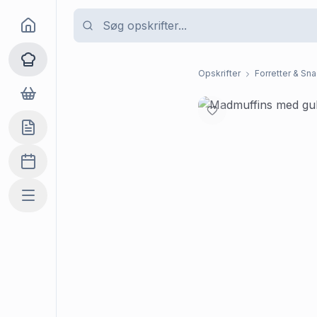
Goma
Opskrifter
Opskrifter
Forretter & Sn
Dagligvarer
Indkøbslisten
Madplan
Mere