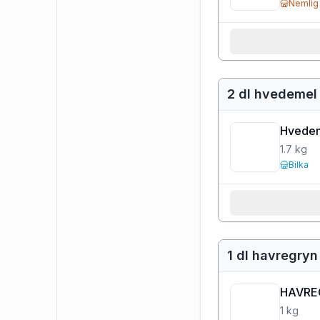
Nemlig
2 dl hvedemel
Hvedem
1.7
kg
Bilka
1 dl havregryn
HAVRE
1
kg