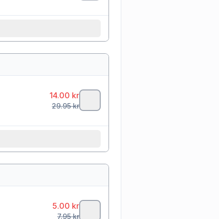
14.00
kr
29.95
kr
5.00
kr
7.95
kr