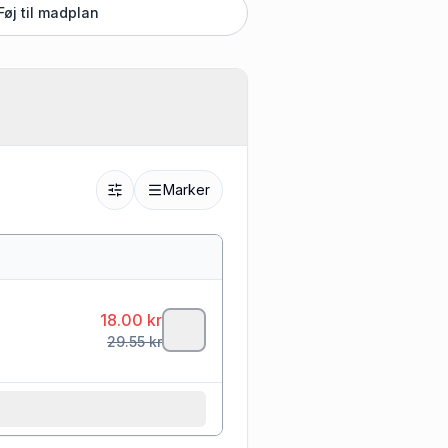
Føj til madplan
Marker
18.00
kr
29.55
kr