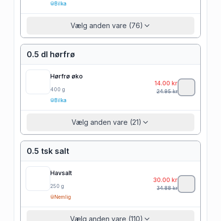
Bilka
Vælg anden vare (76)
0.5 dl hørfrø
Hørfrø øko
14.00
kr
400
g
24.95
kr
Bilka
Vælg anden vare (21)
0.5 tsk salt
Havsalt
30.00
kr
250
g
34.88
kr
Nemlig
Vælg anden vare (110)