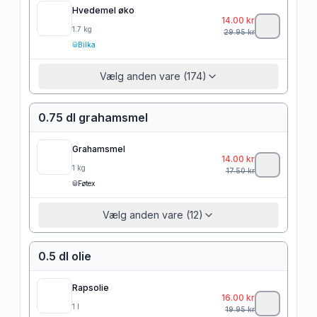
Hvedemel øko
14.00
kr
1.7
kg
29.95
kr
Bilka
Vælg anden vare (174)
0.75 dl grahamsmel
Grahamsmel
14.00
kr
1
kg
17.50
kr
Føtex
Vælg anden vare (12)
0.5 dl olie
Rapsolie
16.00
kr
1
l
19.95
kr