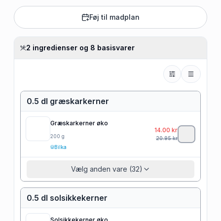
Føj til madplan
2 ingredienser og 8 basisvarer
0.5 dl græskarkerner
Græskarkerner øko
14.00
kr
200
g
20.95
kr
Bilka
Vælg anden vare (32)
0.5 dl solsikkekerner
Solsikkekerner øko