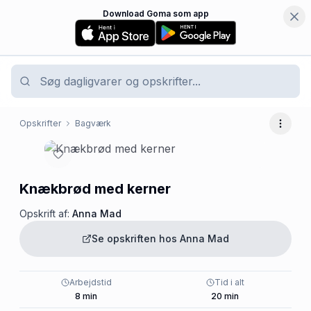
Download Goma som app
Opskrifter
Bagværk
Flere 
Knækbrød med kerner
Opskrift af:
Anna Mad
Se opskriften hos
Anna Mad
Arbejdstid
Tid i alt
8
min
20
min