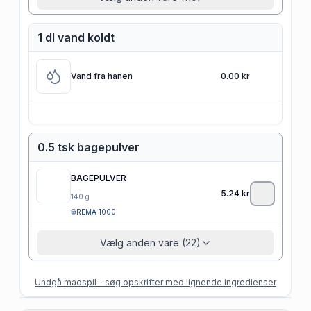
1 dl vand koldt
Vand fra hanen
0.00 kr
0.5 tsk bagepulver
BAGEPULVER
5.24
kr
140
g
REMA 1000
Vælg anden vare (22)
Undgå madspil - søg opskrifter med lignende ingredienser