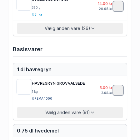
14.00
kr
350
g
20.95
kr
Bilka
Vælg anden vare (26)
Basisvarer
1 dl havregryn
HAVREGRYN GROVVALSEDE
5.00
kr
1
kg
7.95
kr
REMA 1000
Vælg anden vare (91)
0.75 dl hvedemel