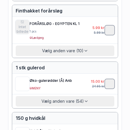
Finthakket forårsløg
FORÅRSLØG - EGYPTEN KL 1
Intet
5.99
kr
billede
1
pcs
5.99
kr
Løvbjerg
Vælg anden vare (10)
1 stk gulerod
Øko-gulerødder (Å) Anb
15.00
kr
24.95
kr
MENY
Vælg anden vare (54)
150 g hvidkål