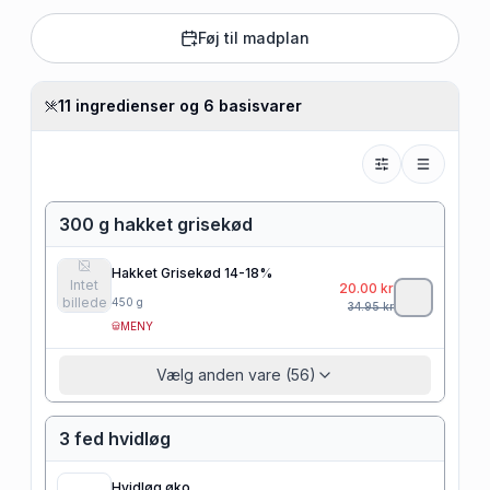
Føj til madplan
11 ingredienser og 6 basisvarer
300 g hakket grisekød
Hakket Grisekød 14-18%
Intet
20.00
kr
billede
450
g
34.95
kr
MENY
Vælg anden vare (56)
3 fed hvidløg
Hvidløg øko.