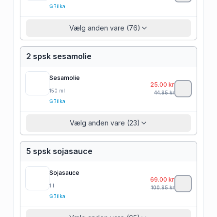
Bilka
Vælg anden vare (76)
2 spsk sesamolie
Sesamolie
25.00
kr
150
ml
44.95
kr
Bilka
Vælg anden vare (23)
5 spsk sojasauce
Sojasauce
69.00
kr
1
l
100.95
kr
Bilka