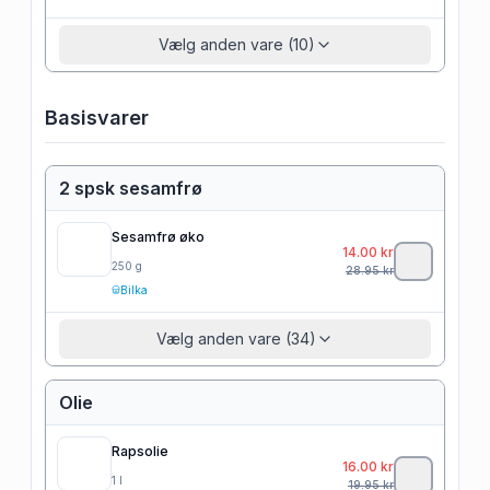
Vælg anden vare (10)
Basisvarer
2 spsk sesamfrø
Sesamfrø øko
14.00
kr
250
g
28.95
kr
Bilka
Vælg anden vare (34)
Olie
Rapsolie
16.00
kr
1
l
19.95
kr