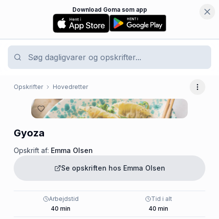
Download Goma som app
Opskrifter
Hovedretter
Flere 
Gyoza
Opskrift af:
Emma Olsen
Se opskriften hos
Emma Olsen
Arbejdstid
Tid i alt
40
min
40
min