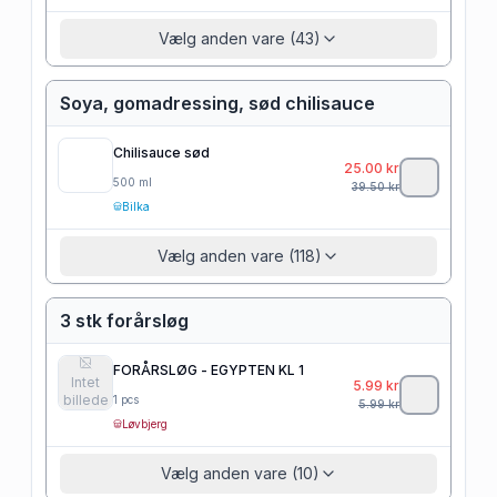
Vælg anden vare (43)
Soya, gomadressing, sød chilisauce
Chilisauce sød
25.00
kr
500
ml
39.50
kr
Bilka
Vælg anden vare (118)
3 stk forårsløg
FORÅRSLØG - EGYPTEN KL 1
Intet
5.99
kr
billede
1
pcs
5.99
kr
Løvbjerg
Vælg anden vare (10)