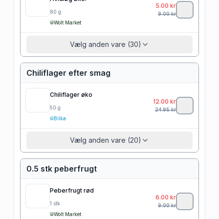
5.00
kr
80
g
9.00
kr
Wolt Market
Vælg anden vare (30)
Chiliflager efter smag
Chiliflager øko
12.00
kr
50
g
24.95
kr
Bilka
Vælg anden vare (20)
0.5 stk peberfrugt
Peberfrugt rød
6.00
kr
1
stk
9.00
kr
Wolt Market