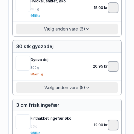
Hvidkål, snittet, øko
15.00
kr
300
g
Bilka
Vælg anden vare (6)
30 stk gyozadej
Gyoza dej
20.95
kr
300
g
Nemlig
Vælg anden vare (5)
3 cm frisk ingefær
Finthakket ingefær øko
12.00
kr
60
g
Bilka