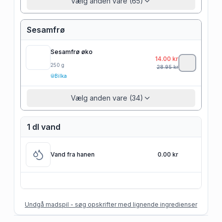
Vælg anden vare (65)
Sesamfrø
Sesamfrø øko
14.00
kr
250
g
28.95
kr
Bilka
Vælg anden vare (34)
1 dl vand
Vand fra hanen
0.00 kr
Undgå madspil - søg opskrifter med lignende ingredienser