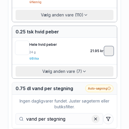
Nemlig
Vælg anden vare (110)
0.25 tsk hvid peber
Hele hvid peber
21.95
kr
24
g
Bilka
Vælg anden vare (7)
0.75 dl vand per stegning
Auto-søgning
Ingen dagligvarer fundet. Juster søgeterm eller
butiksfilter.
Filtre