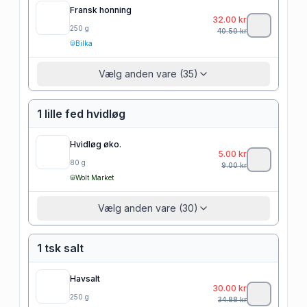
Fransk honning
32.00
kr
250
g
40.50
kr
Bilka
Vælg anden vare (35)
1 lille fed hvidløg
Hvidløg øko.
5.00
kr
80
g
9.00
kr
Wolt Market
Vælg anden vare (30)
1 tsk salt
Havsalt
30.00
kr
250
g
34.88
kr