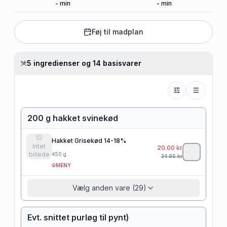
-
min
-
min
Føj til madplan
5 ingredienser og 14 basisvarer
200 g hakket svinekød
Hakket Grisekød 14-18%
Intet
20.00
kr
billede
450
g
34.95
kr
MENY
Vælg anden vare (29)
Evt. snittet purløg til pynt)