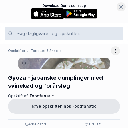
Download Goma som app
Opskrifter
Forretter & Snacks
Flere 
Gyoza - japanske dumplinger med
svinekød og forårsløg
Opskrift af:
Foodfanatic
Se opskriften hos
Foodfanatic
Arbejdstid
Tid i alt