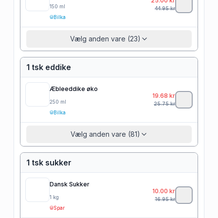
25.00
kr
150
ml
44.95
kr
Bilka
Vælg anden vare (23)
1 tsk eddike
Æbleeddike øko
19.68
kr
250
ml
25.75
kr
Bilka
Vælg anden vare (81)
1 tsk sukker
Dansk Sukker
10.00
kr
1
kg
16.95
kr
Spar