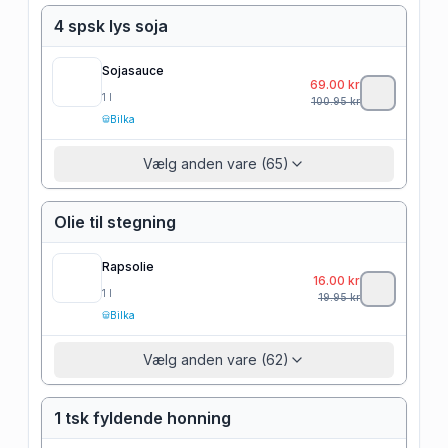
4 spsk lys soja
Sojasauce
69.00
kr
1
l
100.95
kr
Bilka
Vælg anden vare (65)
Olie til stegning
Rapsolie
16.00
kr
1
l
19.95
kr
Bilka
Vælg anden vare (62)
1 tsk fyldende honning