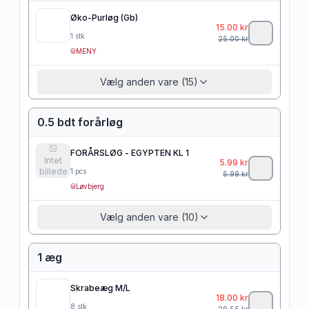
Øko-Purløg (Gb)
15.00
kr
1
stk
25.00
kr
MENY
Vælg anden vare (15)
0.5 bdt forårløg
FORÅRSLØG - EGYPTEN KL 1
Intet
5.99
kr
billede
1
pcs
5.99
kr
Løvbjerg
Vælg anden vare (10)
1 æg
Skrabeæg M/L
18.00
kr
8
stk
29.55
kr