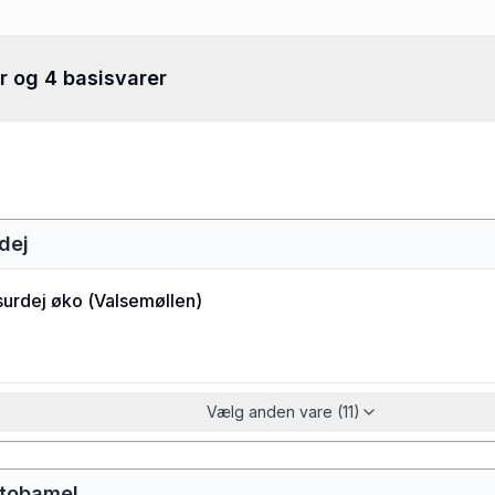
r og 4 basisvarer
dej
surdej øko
(
Valsemøllen
)
Vælg anden vare (11)
itobamel