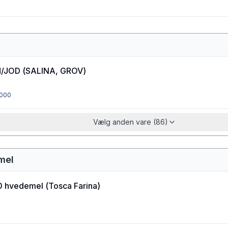
M/JOD
(
SALINA, GROV
)
000
Vælg anden vare (86)
mel
0 hvedemel
(
Tosca Farina
)