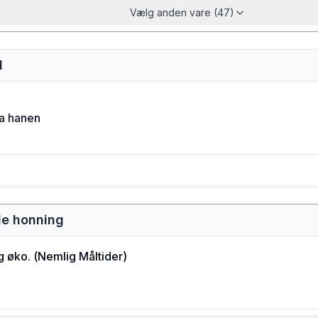
Vælg anden vare (47)
d
ra hanen
de honning
g øko.
(
Nemlig Måltider
)