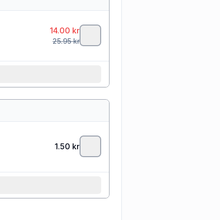
14.00
kr
25.95
kr
1.50
kr