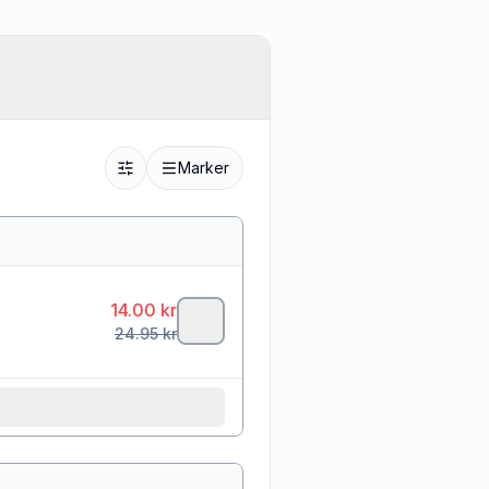
Marker
14.00
kr
24.95
kr