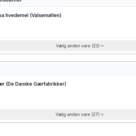
ba hvedemel
(
Valsemøllen
)
Vælg anden vare (23)
ær
(
De Danske Gærfabrikker
)
Vælg anden vare (27)