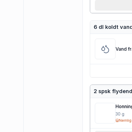
6 dl koldt van
Vand f
2 spsk flyden
Honnin
30
g
Nemlig