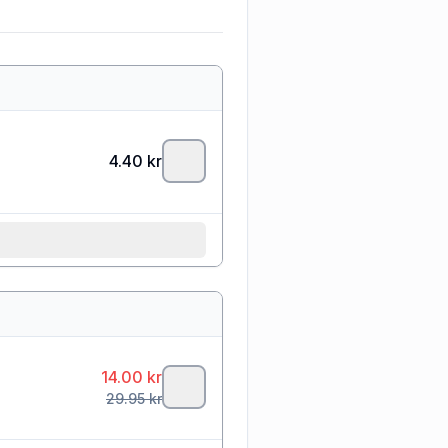
4.40
kr
14.00
kr
29.95
kr