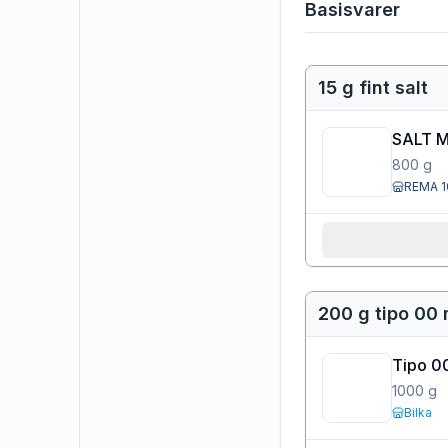
Basisvarer
15 g fint salt
SALT 
800
g
REMA 1
200 g tipo 00 
Tipo 0
1000
g
Bilka