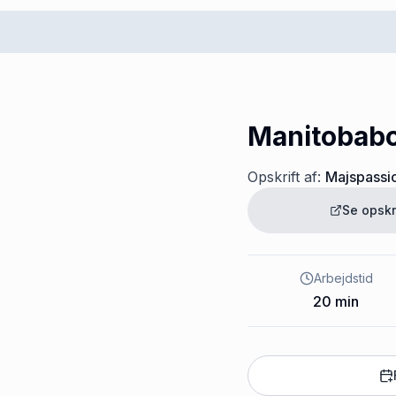
Manitobabo
Opskrift af:
Majspassi
Se opskr
Arbejdstid
20
min