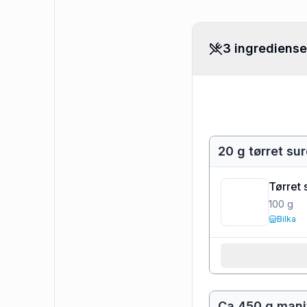
3 ingrediense
20 g tørret sur
Tørret 
100
g
Bilka
Ca 450 g man