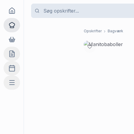
Goma
Opskrifter
Opskrifter
Bagværk
Dagligvarer
Indkøbslisten
Madplan
Mere