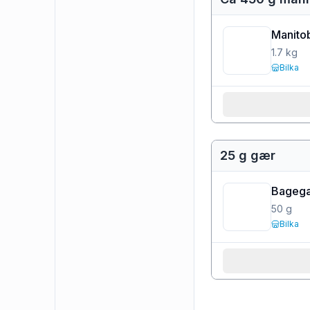
Manito
1.7
kg
Bilka
25 g gær
Bageg
50
g
Bilka