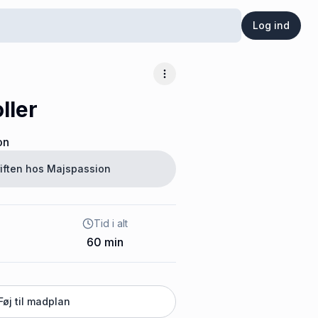
Log ind
Flere muligheder
ller
on
iften hos
Majspassion
Tid i alt
60
min
Føj til madplan