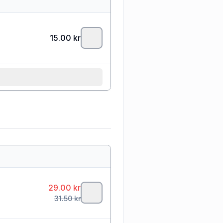
15.00
kr
29.00
kr
31.50
kr