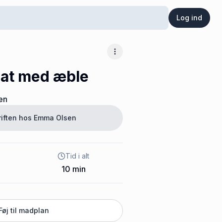
Log ind
Flere muligheder
lat med æble
en
riften hos
Emma Olsen
Tid i alt
10
min
Føj til madplan