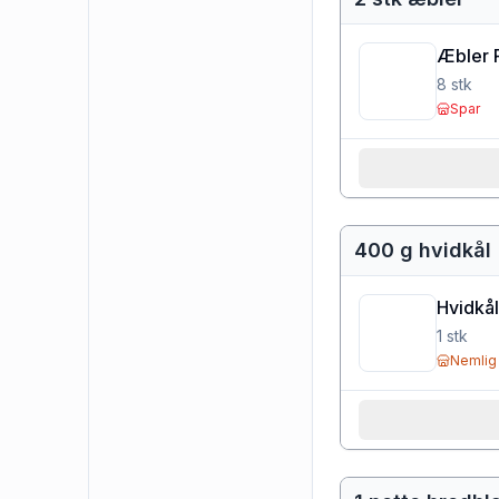
Æbler 
8
stk
Spar
400 g hvidkål
Hvidkål
1
stk
Nemlig