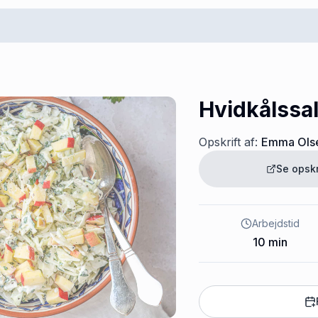
Hvidkålssa
Opskrift af:
Emma Ols
Se opsk
Arbejdstid
10
min