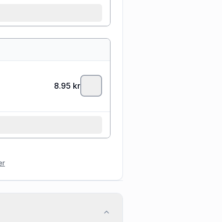
8.95
kr
er