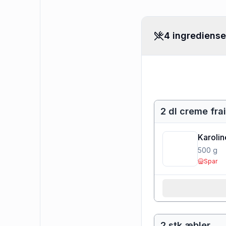
4 ingrediense
2 dl creme fr
Karoli
500
g
Spar
2 stk æbler