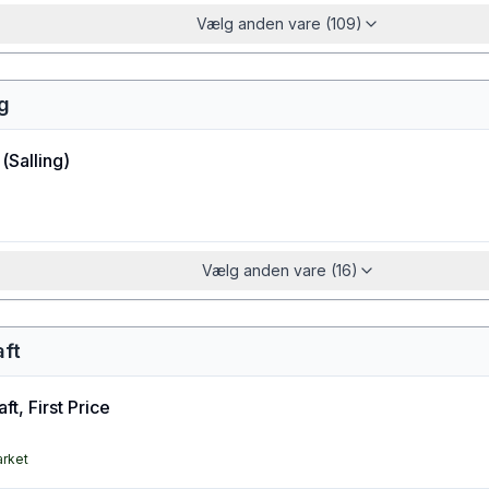
Vælg anden vare (109)
øg
(
Salling
)
Vælg anden vare (16)
aft
ft, First Price
arket