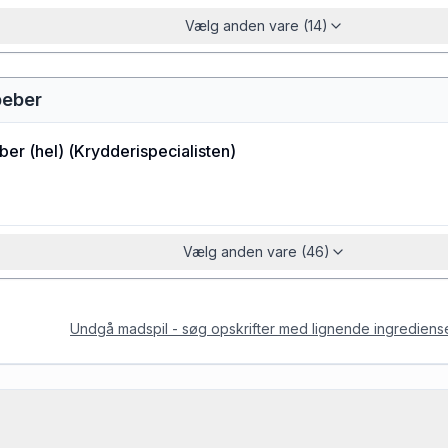
Vælg anden vare (14)
peber
ber (hel)
(
Krydderispecialisten
)
Vælg anden vare (46)
Undgå madspil - søg opskrifter med lignende ingrediens