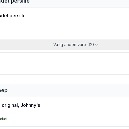
det persille
det persille
Vælg anden vare (12)
nep
original, Johnny's
arket