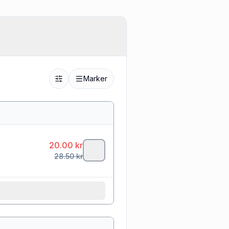
Marker
20.00
kr
28.50
kr