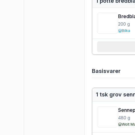
1 potte bredbla
Bredbla
200
g
Bilka
Basisvarer
1 tsk grov sen
Sennep 
480
g
Wolt M