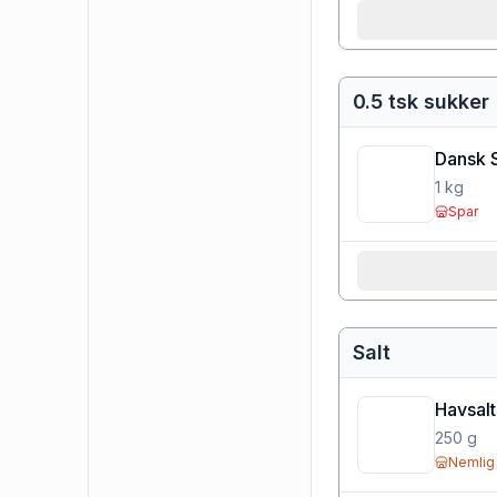
0.5 tsk sukker
Dansk 
1
kg
Spar
Salt
Havsalt
250
g
Nemlig