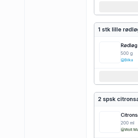
1 stk lille rødl
Rødløg
500
g
Bilka
2 spsk citrons
Citronsa
200
ml
Wolt M