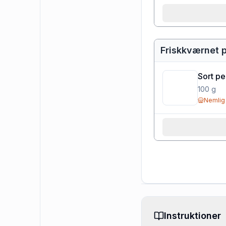
Friskkværnet 
Sort pe
100
g
Nemlig
Instruktioner