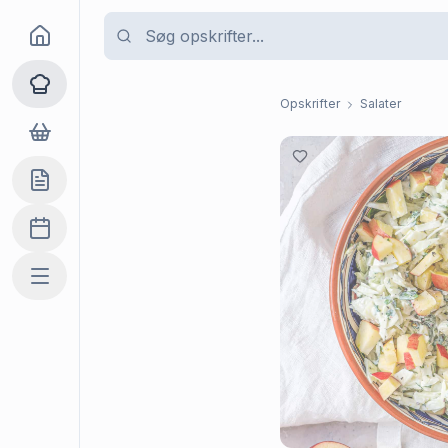
Goma
Opskrifter
Opskrifter
Salater
Dagligvarer
Indkøbslisten
Madplan
Mere