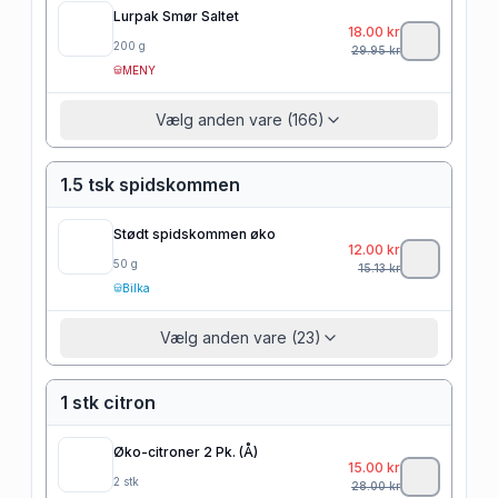
Lurpak Smør Saltet
18.00
kr
200
g
29.95
kr
MENY
Vælg anden vare (166)
1.5 tsk spidskommen
Stødt spidskommen øko
12.00
kr
50
g
15.13
kr
Bilka
Vælg anden vare (23)
1 stk citron
Øko-citroner 2 Pk. (Å)
15.00
kr
2
stk
28.00
kr