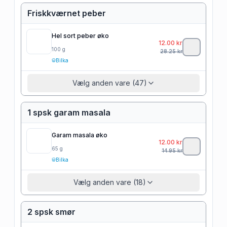
Friskkværnet peber
Hel sort peber øko
12.00
kr
100
g
28.25
kr
Bilka
Vælg anden vare (47)
1 spsk garam masala
Garam masala øko
12.00
kr
65
g
14.95
kr
Bilka
Vælg anden vare (18)
2 spsk smør