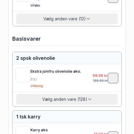
Føtex
Vælg anden vare (12)
Basisvarer
2 spsk olivenolie
Ekstra jomfru olivenolie øko.
99.98
kr
0.5
l
199.95
kr
Nemlig
Vælg anden vare (128)
1 tsk karry
Karry øko