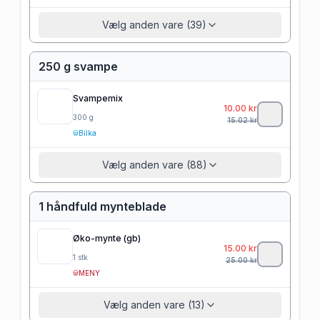
Vælg anden vare (39)
250 g svampe
Svampemix
10.00
kr
300
g
15.02
kr
Bilka
Vælg anden vare (88)
1 håndfuld mynteblade
Øko-mynte (gb)
15.00
kr
1
stk
25.00
kr
MENY
Vælg anden vare (13)