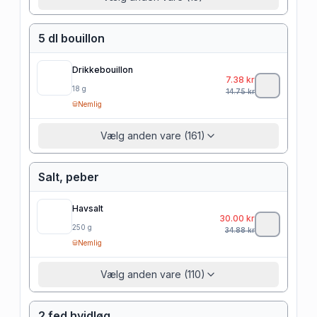
5 dl bouillon
Drikkebouillon
7.38
kr
18
g
14.75
kr
Nemlig
Vælg anden vare (161)
Salt, peber
Havsalt
30.00
kr
250
g
34.88
kr
Nemlig
Vælg anden vare (110)
2 fed hvidløg