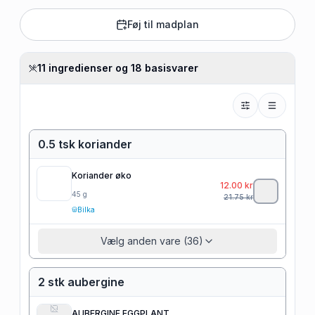
Føj til madplan
11 ingredienser og 18 basisvarer
0.5 tsk koriander
Koriander øko
12.00
kr
45
g
21.75
kr
Bilka
Vælg anden vare (36)
2 stk aubergine
AUBERGINE EGGPLANT