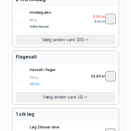
Hvidløg øko.
5.00
kr
80
g
9.00
kr
Wolt Market
Vælg anden vare (30)
Flagesalt
Havsalt i flager
32.95
kr
250
g
Bilka
Vælg anden vare (4)
1 stk løg
Løg Zittauer løse