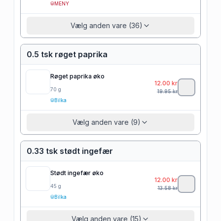
MENY
Vælg anden vare (36)
0.5 tsk røget paprika
Røget paprika øko
12.00
kr
70
g
19.95
kr
Bilka
Vælg anden vare (9)
0.33 tsk stødt ingefær
Stødt ingefær øko
12.00
kr
45
g
13.58
kr
Bilka
Vælg anden vare (15)