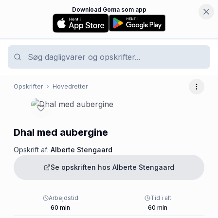
Download Goma som app
Opskrifter
Hovedretter
Flere 
Dhal med aubergine
Opskrift af:
Alberte Stengaard
Se opskriften hos
Alberte Stengaard
Arbejdstid
Tid i alt
60
min
60
min