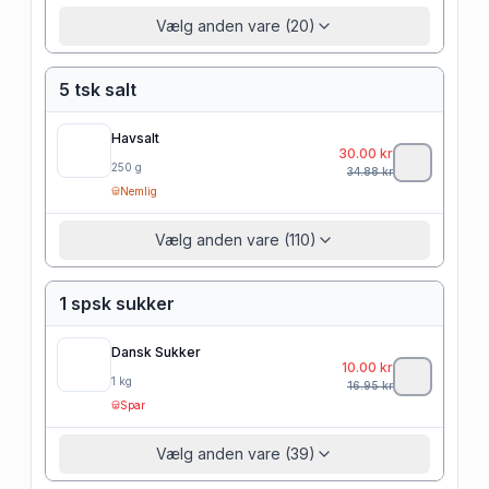
Vælg anden vare (20)
5 tsk salt
Havsalt
30.00
kr
250
g
34.88
kr
Nemlig
Vælg anden vare (110)
1 spsk sukker
Dansk Sukker
10.00
kr
1
kg
16.95
kr
Spar
Vælg anden vare (39)