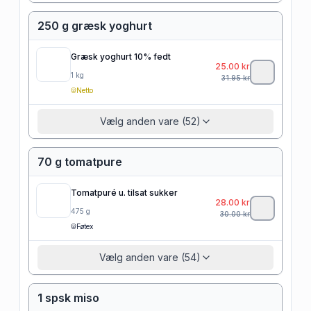
250 g græsk yoghurt
Græsk yoghurt 10% fedt
25.00
kr
1
kg
31.95
kr
Netto
Vælg anden vare (52)
70 g tomatpure
Tomatpuré u. tilsat sukker
28.00
kr
475
g
30.00
kr
Føtex
Vælg anden vare (54)
1 spsk miso