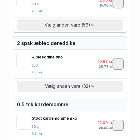
12.00
kr
50
g
15.96
kr
Bilka
Vælg anden vare (56)
2 spsk æblecidereddike
Æbleeddike øko
19.68
kr
250
ml
25.75
kr
Bilka
Vælg anden vare (32)
0.5 tsk kardemomme
Stødt kardemomme øko
12.00
kr
30
g
20.50
kr
Bilka