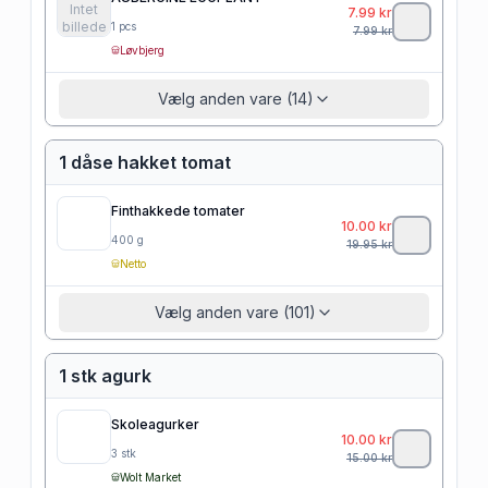
Intet
7.99
kr
billede
1
pcs
7.99
kr
Løvbjerg
Vælg anden vare (14)
1 dåse hakket tomat
Finthakkede tomater
10.00
kr
400
g
19.95
kr
Netto
Vælg anden vare (101)
1 stk agurk
Skoleagurker
10.00
kr
3
stk
15.00
kr
Wolt Market