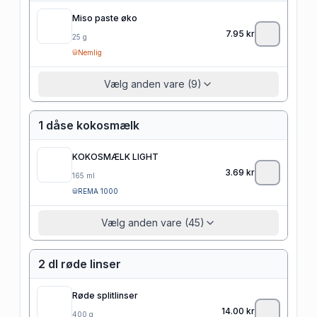
Miso paste øko
7.95
kr
25
g
Nemlig
Vælg anden vare (9)
1 dåse kokosmælk
KOKOSMÆLK LIGHT
3.69
kr
165
ml
REMA 1000
Vælg anden vare (45)
2 dl røde linser
Røde splitlinser
14.00
kr
400
g