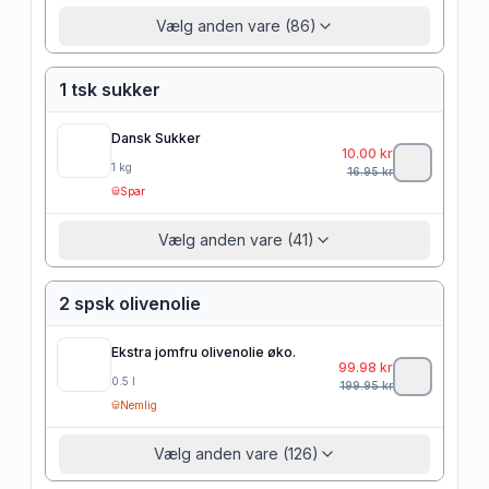
Vælg anden vare (86)
1 tsk sukker
Dansk Sukker
10.00
kr
1
kg
16.95
kr
Spar
Vælg anden vare (41)
2 spsk olivenolie
Ekstra jomfru olivenolie øko.
99.98
kr
0.5
l
199.95
kr
Nemlig
Vælg anden vare (126)