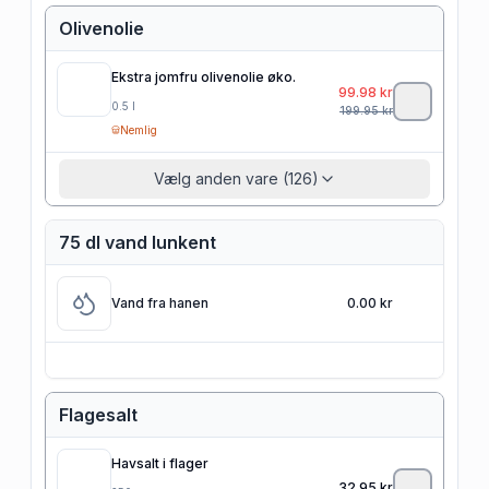
Olivenolie
Ekstra jomfru olivenolie øko.
99.98
kr
0.5
l
199.95
kr
Nemlig
Vælg anden vare (126)
75 dl vand lunkent
Vand fra hanen
0.00 kr
Flagesalt
Havsalt i flager
32.95
kr