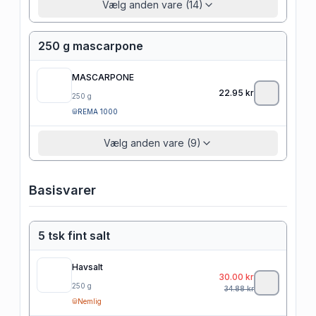
Vælg anden vare (14)
250 g mascarpone
MASCARPONE
22.95
kr
250
g
REMA 1000
Vælg anden vare (9)
Basisvarer
5 tsk fint salt
Havsalt
30.00
kr
250
g
34.88
kr
Nemlig