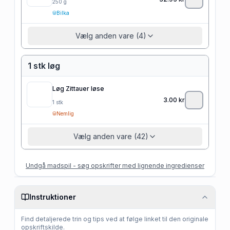
250
g
Bilka
Vælg anden vare (4)
1 stk løg
Løg Zittauer løse
3.00
kr
1
stk
Nemlig
Vælg anden vare (42)
Undgå madspil - søg opskrifter med lignende ingredienser
Instruktioner
Find detaljerede trin og tips ved at følge linket til den originale
opskriftskilde.