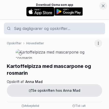
Download Goma som app
Opskrifter
Hovedretter
Flere 
Kartoffelpizza med mascarpone og
rosmarin
Opskrift af:
Anna Mad
Se opskriften hos
Anna Mad
Arbejdstid
Tid i alt