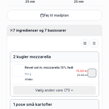
25
min
25
min
Føj til madplan
7 ingredienser og 7 basisvarer
2 kugler mozzarella
Revet ost m. mozzarella 13% fedt
15.00
kr
150
g
20.85
kr
Føtex
Vælg anden vare (71)
1 pose små kartofler