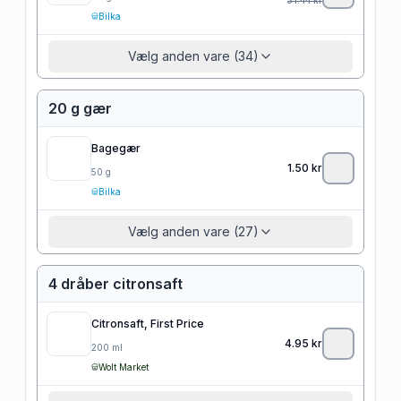
Bilka
Vælg anden vare (34)
20 g gær
Bagegær
1.50
kr
50
g
Bilka
Vælg anden vare (27)
4 dråber citronsaft
Citronsaft, First Price
4.95
kr
200
ml
Wolt Market