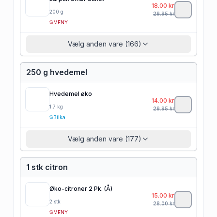
18.00
kr
200
g
29.95
kr
MENY
Vælg anden vare (166)
250 g hvedemel
Hvedemel øko
14.00
kr
1.7
kg
29.95
kr
Bilka
Vælg anden vare (177)
1 stk citron
Øko-citroner 2 Pk. (Å)
15.00
kr
2
stk
28.00
kr
MENY