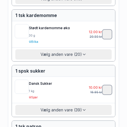
1 tsk kardemomme
Stødt kardemomme øko
12.00
kr
30
g
20.50
kr
Bilka
Vælg anden vare (20)
1 spsk sukker
Dansk Sukker
10.00
kr
1
kg
16.95
kr
Spar
Vælg anden vare (39)
1 tsk natron