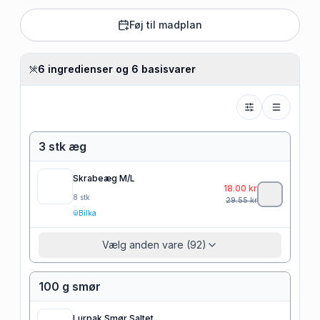
Føj til madplan
6 ingredienser og 6 basisvarer
3 stk æg
Skrabeæg M/L
18.00
kr
8
stk
29.55
kr
Bilka
Vælg anden vare (92)
100 g smør
Lurpak Smør Saltet