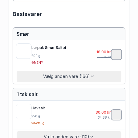
Basisvarer
Smør
Lurpak Smør Saltet
18.00
kr
200
g
29.95
kr
MENY
Vælg anden vare (166)
1 tsk salt
Havsalt
30.00
kr
250
g
34.88
kr
Nemlig
Vælg anden vare (110)