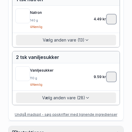
Natron
4.49
kr
140
g
Nemlig
Vælg anden vare (13)
2 tsk vaniljesukker
Vaniljesukker
9.59
kr
110
g
Nemlig
Vælg anden vare (28)
Undgå madspil - søg opskrifter med lignende ingredienser