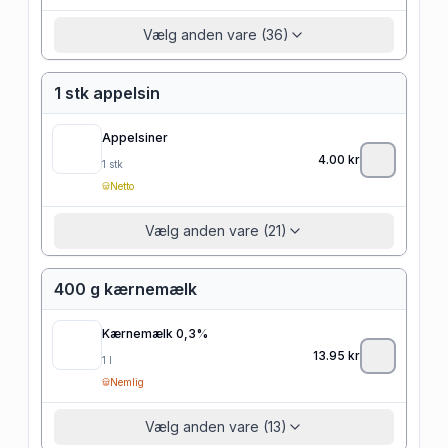
Vælg anden vare (36)
1 stk appelsin
Appelsiner
4.00
kr
1
stk
Netto
Vælg anden vare (21)
400 g kærnemælk
Kærnemælk 0,3%
13.95
kr
1
l
Nemlig
Vælg anden vare (13)