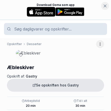
Download Goma som app
Opskrifter
Desserter
Flere 
Æbleskiver
Opskrift af:
Gastry
Se opskriften hos
Gastry
Arbejdstid
Tid i alt
20
min
30
min