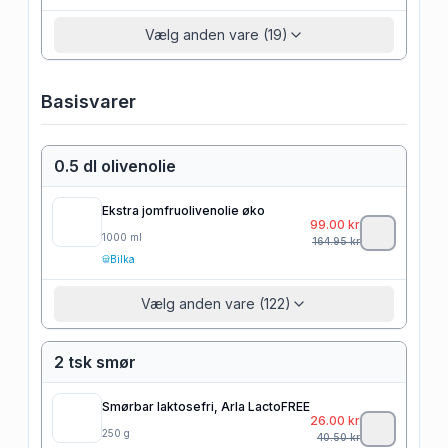
Vælg anden vare (19)
Basisvarer
0.5 dl olivenolie
Ekstra jomfruolivenolie øko
99.00
kr
1000
ml
164.95
kr
Bilka
Vælg anden vare (122)
2 tsk smør
Smørbar laktosefri, Arla LactoFREE
26.00
kr
250
g
40.50
kr