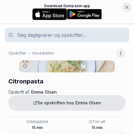
Download Goma som app
Opskrifter
Hovedretter
Flere 
Citronpasta
Opskrift af:
Emma Olsen
Se opskriften hos
Emma Olsen
Arbejdstid
Tid i alt
15
min
15
min