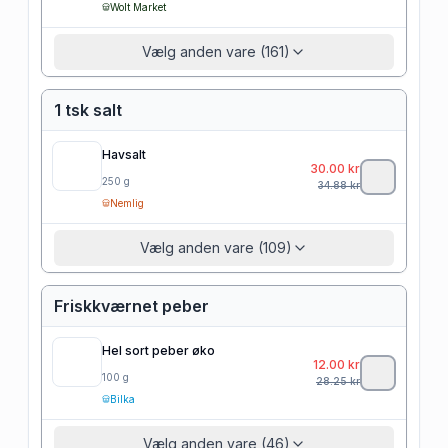
Wolt Market
Vælg anden vare (161)
1 tsk salt
Havsalt
30.00
kr
250
g
34.88
kr
Nemlig
Vælg anden vare (109)
Friskkværnet peber
Hel sort peber øko
12.00
kr
100
g
28.25
kr
Bilka
Vælg anden vare (46)