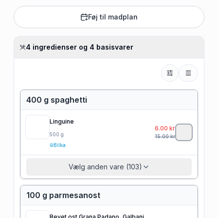
Føj til madplan
4 ingredienser og 4 basisvarer
400 g spaghetti
Linguine
6.00
kr
500
g
15.00
kr
Bilka
Vælg anden vare (103)
100 g parmesanost
Revet ost Grana Padano, Galbani