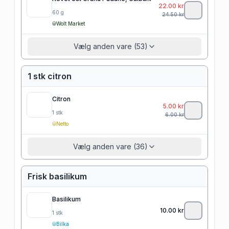
22.00
kr
60
g
24.50
kr
Wolt Market
Vælg anden vare (53)
1 stk citron
Citron
5.00
kr
1
stk
6.00
kr
Netto
Vælg anden vare (36)
Frisk basilikum
Basilikum
10.00
kr
1
stk
Bilka