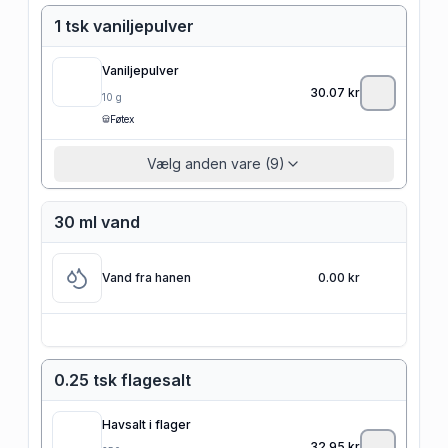
1 tsk vaniljepulver
Vaniljepulver
30.07
kr
10
g
Føtex
Vælg anden vare (9)
30 ml vand
Vand fra hanen
0.00 kr
0.25 tsk flagesalt
Havsalt i flager
32.95
kr