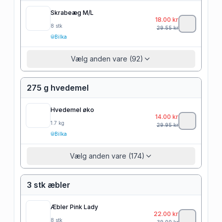
Skrabeæg M/L
18.00
kr
8
stk
29.55
kr
Bilka
Vælg anden vare (92)
275 g hvedemel
Hvedemel øko
14.00
kr
1.7
kg
29.95
kr
Bilka
Vælg anden vare (174)
3 stk æbler
Æbler Pink Lady
22.00
kr
8
stk
39.00
kr