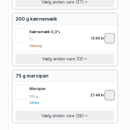
Vælg anden vare (27)
200 g kærnemælk
Kærnemælk 0,3%
13.95
kr
1
l
Nemlig
Vælg anden vare (13)
75 g marcipan
Marcipan
27.48
kr
200
g
Bilka
Vælg anden vare (28)