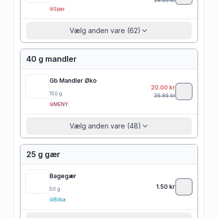
Spar
Vælg anden vare (62)
40 g mandler
Gb Mandler Øko
20.00
kr
150
g
36.95
kr
MENY
Vælg anden vare (48)
25 g gær
Bagegær
1.50
kr
50
g
Bilka