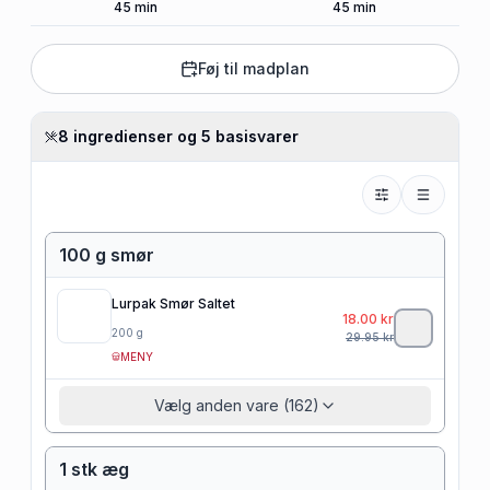
45
min
45
min
Føj til madplan
8 ingredienser og 5 basisvarer
100 g smør
Lurpak Smør Saltet
18.00
kr
200
g
29.95
kr
MENY
Vælg anden vare (162)
1 stk æg