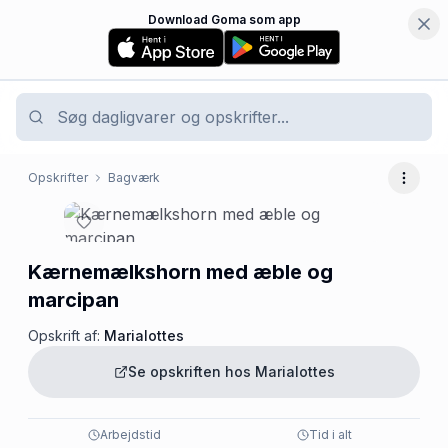
Download Goma som app
Opskrifter
Bagværk
Flere 
Kærnemælkshorn med æble og
marcipan
Opskrift af:
Marialottes
Se opskriften hos
Marialottes
Arbejdstid
Tid i alt