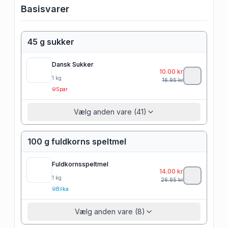
Basisvarer
45 g sukker
Dansk Sukker
10.00
kr
1
kg
16.95
kr
Spar
Vælg anden vare (41)
100 g fuldkorns speltmel
Fuldkornsspeltmel
14.00
kr
1
kg
26.95
kr
Bilka
Vælg anden vare (8)