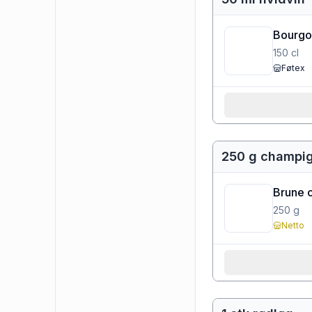
Bourgo
150
cl
Føtex
250 g champi
Brune 
250
g
Netto