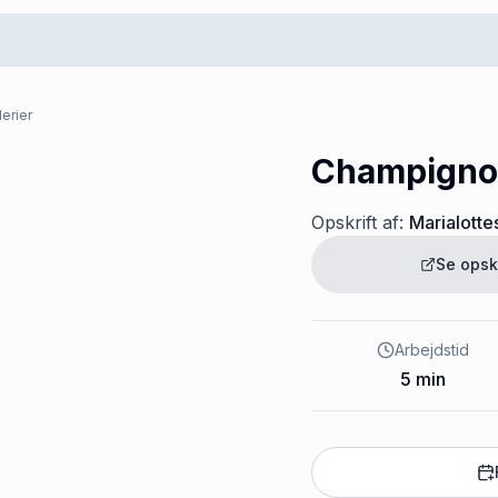
erier
Champigno
Opskrift af:
Marialotte
Se opsk
Arbejdstid
5
min