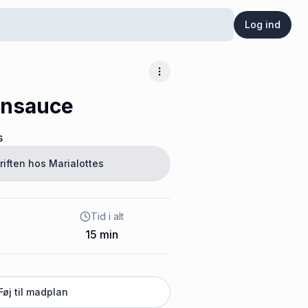
Log ind
Flere muligheder
nsauce
s
riften hos
Marialottes
Tid i alt
15
min
Føj til madplan