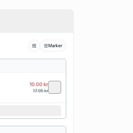
Marker
10.00
kr
17.95
kr