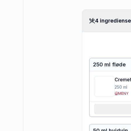
4 ingrediense
250 ml fløde
Cremef
250
ml
MENY
50 ml hvidvin