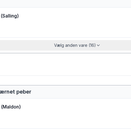
(
Salling
)
Vælg anden vare (16)
værnet peber
(
Maldon
)