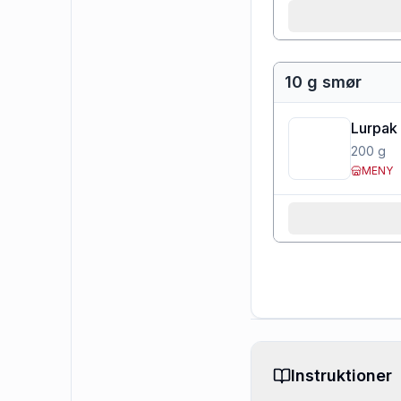
10 g smør
Lurpak 
200
g
MENY
Instruktioner