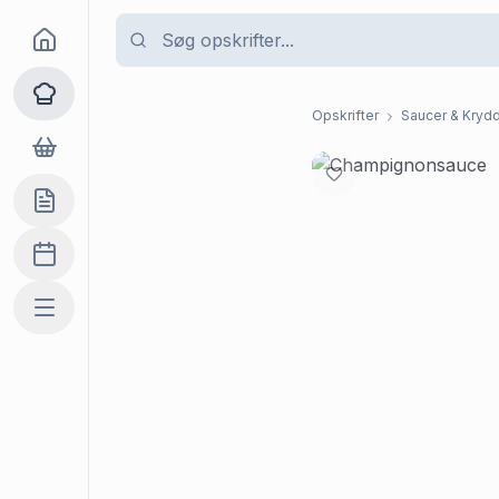
Goma
Opskrifter
Opskrifter
Saucer & Krydd
Dagligvarer
Indkøbslisten
Madplan
Mere