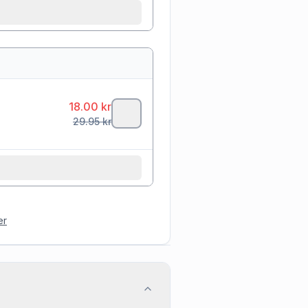
18.00
kr
29.95
kr
er