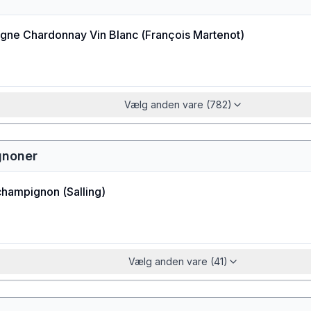
gne Chardonnay Vin Blanc
(
François Martenot
)
Vælg anden vare (782)
gnoner
champignon
(
Salling
)
Vælg anden vare (41)