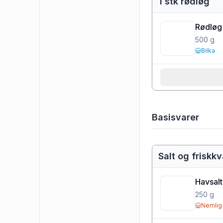
1 stk rødløg
Rødløg
500
g
Bilka
Basisvarer
Salt og friskk
Havsalt
250
g
Nemlig