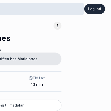
Log ind
Flere muligheder
nes
s
riften hos
Marialottes
Tid i alt
10
min
Føj til madplan