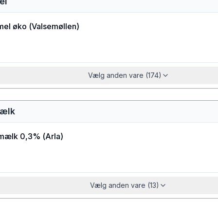
el
el øko
(
Valsemøllen
)
Vælg anden vare (174)
ælk
mælk 0,3%
(
Arla
)
Vælg anden vare (13)