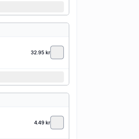
32.95
kr
4.49
kr