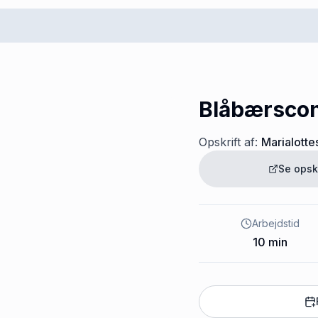
Blåbærsco
Opskrift af:
Marialotte
Se opsk
Arbejdstid
10
min