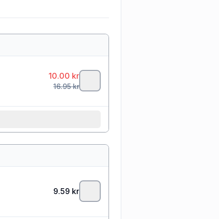
10.00
kr
16.95
kr
9.59
kr