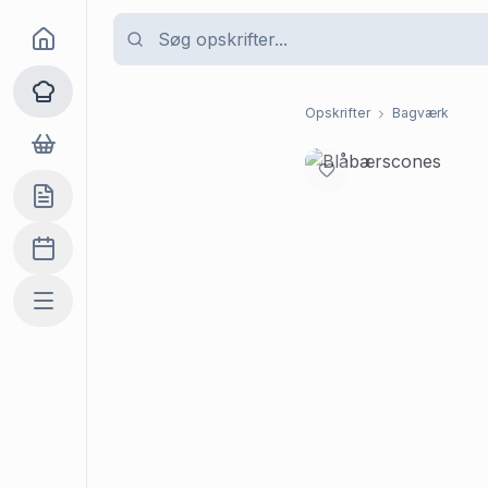
Goma
Opskrifter
Opskrifter
Bagværk
Dagligvarer
Indkøbslisten
Madplan
Mere