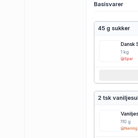
Basisvarer
45 g sukker
Dansk 
1
kg
Spar
2 tsk vaniljes
Vanilje
110
g
Nemlig