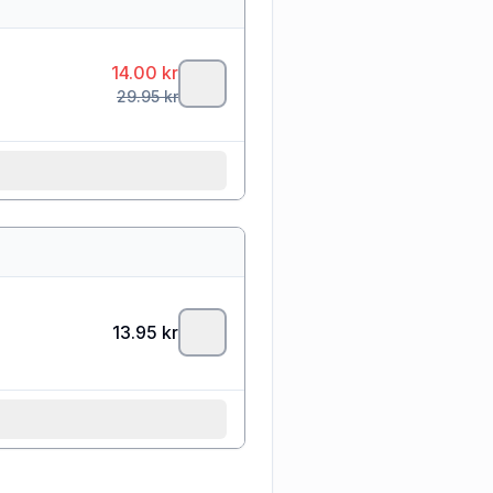
14.00
kr
29.95
kr
13.95
kr