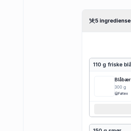
5 ingrediense
110 g friske b
Blåbær
300
g
Føtex
150 g smør