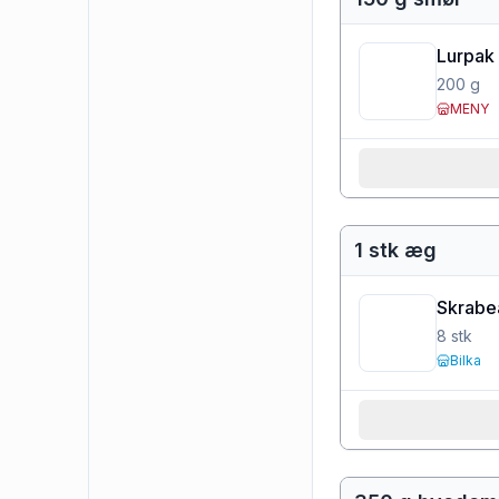
Lurpak 
200
g
MENY
1 stk æg
Skrabe
8
stk
Bilka