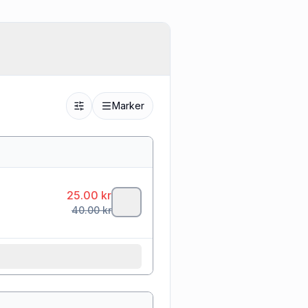
Marker
25.00
kr
40.00
kr