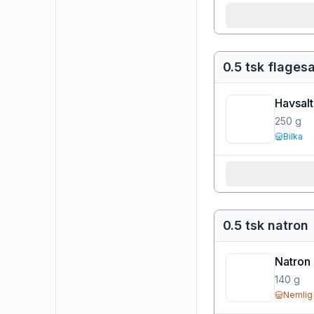
0.5 tsk flagesa
Havsalt 
250
g
Bilka
0.5 tsk natron
Natron
140
g
Nemlig