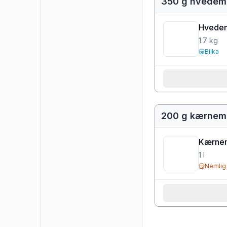
350 g hvedem
Hvedem
1.7
kg
Bilka
200 g kærnem
Kærne
1
l
Nemlig