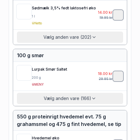
Sødmælk 3,5% fedt laktosefri øko
14.00
kr
1
l
19.95
kr
Netto
Vælg anden vare (202)
100 g smør
Lurpak Smør Saltet
18.00
kr
200
g
29.95
kr
MENY
Vælg anden vare (166)
550 g proteinrigt hvedemel evt. 75 g
grahamsmel og 475 g fint hvedemel, se tip
Hvedemel øko