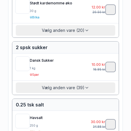
Stødt kardemomme øko
12.00
kr
30
g
20.50
kr
Bilka
Vælg anden vare (20)
2 spsk sukker
Dansk Sukker
10.00
kr
1
kg
16.95
kr
Spar
Vælg anden vare (39)
0.25 tsk salt
Havsalt
30.00
kr
250
g
34.88
kr