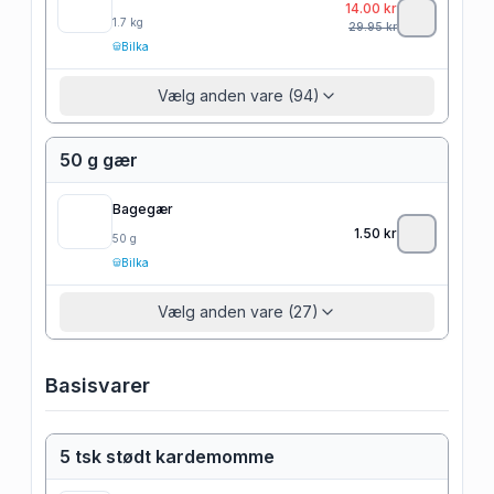
14.00
kr
1.7
kg
29.95
kr
Bilka
Vælg anden vare (94)
50 g gær
Bagegær
1.50
kr
50
g
Bilka
Vælg anden vare (27)
Basisvarer
5 tsk stødt kardemomme