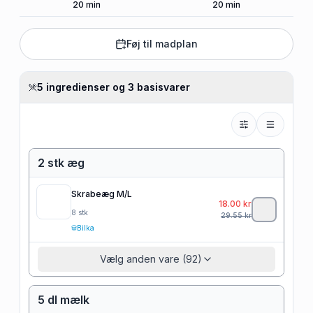
20
min
20
min
Føj til madplan
5 ingredienser og 3 basisvarer
2 stk æg
Skrabeæg M/L
18.00
kr
8
stk
29.55
kr
Bilka
Vælg anden vare (92)
5 dl mælk