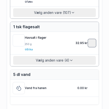
Føtex
Vælg anden vare (107)
1 tsk flagesalt
Havsalt i flager
32.95
kr
250
g
Bilka
Vælg anden vare (4)
5 dl vand
Vand fra hanen
0.00 kr