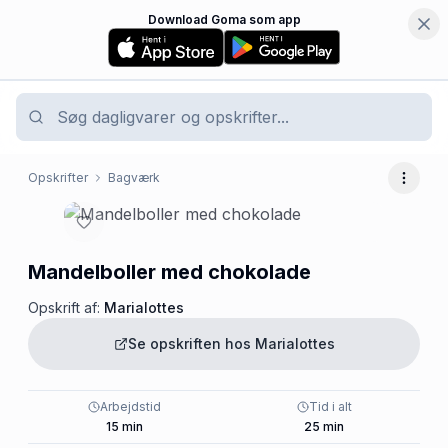
Download Goma som app
Opskrifter
Bagværk
Flere 
Mandelboller med chokolade
Opskrift af:
Marialottes
Se opskriften hos
Marialottes
Arbejdstid
Tid i alt
15
min
25
min