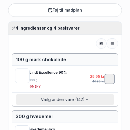
Føj til madplan
4 ingredienser og 4 basisvarer
100 g mørk chokolade
Lindt Excellence 90%
29.95
kr
100
g
44.95
kr
MENY
Vælg anden vare (142)
300 g hvedemel
Hvedemel øko