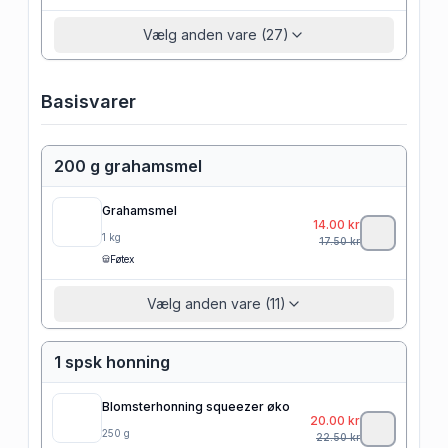
Vælg anden vare (27)
Basisvarer
200 g grahamsmel
Grahamsmel
14.00
kr
1
kg
17.50
kr
Føtex
Vælg anden vare (11)
1 spsk honning
Blomsterhonning squeezer øko
20.00
kr
250
g
22.50
kr