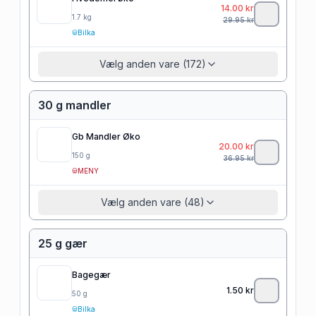
14.00
kr
1.7
kg
29.95
kr
Bilka
Vælg anden vare (172)
30 g mandler
Gb Mandler Øko
20.00
kr
150
g
36.95
kr
MENY
Vælg anden vare (48)
25 g gær
Bagegær
1.50
kr
50
g
Bilka