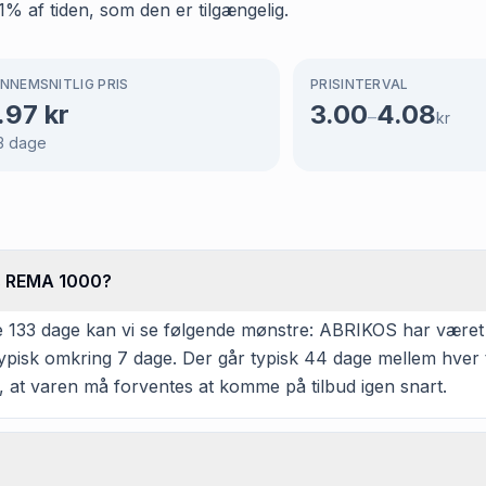
11% af tiden, som den er tilgængelig.
NNEMSNITLIG PRIS
PRISINTERVAL
.97
kr
3.00
4.08
–
kr
3
dage
os REMA 1000?
 133 dage kan vi se følgende mønstre: ABRIKOS har været p
ypisk omkring 7 dage. Der går typisk 44 dage mellem hver t
, at varen må forventes at komme på tilbud igen snart.