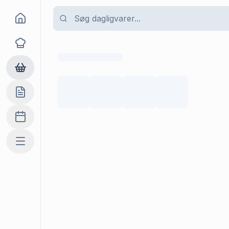
Goma
Opskrifter
Dagligvarer
Indkøbslisten
Madplan
Mere