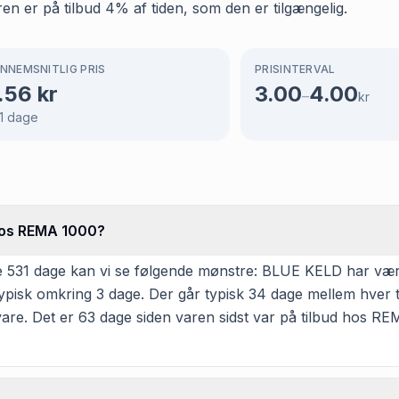
en er på tilbud 4% af tiden, som den er tilgængelig.
NNEMSNITLIG PRIS
PRISINTERVAL
.56
kr
3.00
4.00
–
kr
1
dage
 hos REMA 1000?
 531 dage kan vi se følgende mønstre: BLUE KELD har været
typisk omkring 3 dage. Der går typisk 34 dage mellem hver 
are. Det er 63 dage siden varen sidst var på tilbud hos RE