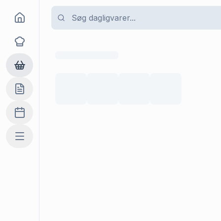
Goma
Opskrifter
Dagligvarer
Indkøbslisten
Madplan
Mere