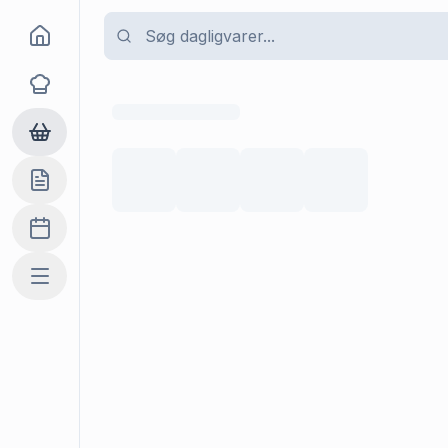
Goma
Opskrifter
Dagligvarer
Indkøbslisten
Madplan
Mere