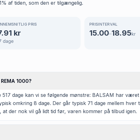
11% af tiden, som den er tilgængelig.
NNEMSNITLIG PRIS
PRISINTERVAL
7.91
kr
15.00
18.95
–
kr
7
dage
s REMA 1000?
e 517 dage kan vi se følgende mønstre: BALSAM har været p
ypisk omkring 8 dage. Der går typisk 71 dage mellem hver ti
at der nok vil gå lidt tid før, varen kommer på tilbud igen.