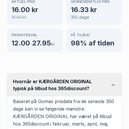
AKTUEL PRIS
GENNEMSNITLIG PRIS
16.00
kr
16.33
kr
16.00
kr
350
dage
PRISINTERVAL
PÅ TILBUD
12.00
27.95
98
% af tiden
–
kr
Hvornår er KÆRGÅRDEN ORIGINAL
typisk på tilbud hos 365discount?
Baseret på Gomas prisdata fra de seneste 350
dage kan vi se følgende mønstre:
KÆRGÅRDEN ORIGINAL har været på tilbud
hos 365discount i februar, marts, april, maj,