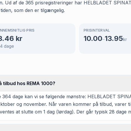
iden. Ud af de 365 prisregistreringer har HELBLADET SPIN
 tiden, som den er tilgængelig.
NNEMSNITLIG PRIS
PRISINTERVAL
3.46
kr
10.00
13.95
–
kr
64
dage
å tilbud hos REMA 1000?
te 364 dage kan vi se følgende mønstre: HELBLADET SPINA
r, oktober og november. Når varen kommer på tilbud, varer 
ventes at slutte om 1 dag (lørdag). Der går typisk 28 dage 