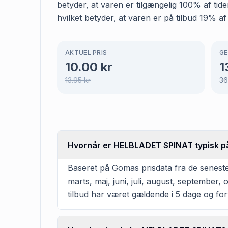
betyder, at varen er tilgængelig 100% af t
hvilket betyder, at varen er på tilbud 19% af
AKTUEL PRIS
GE
10.00
kr
1
13.95
kr
3
Hvornår er HELBLADET SPINAT typisk p
Baseret på Gomas prisdata fra de senes
marts, maj, juni, juli, august, septembe
tilbud har været gældende i 5 dage og for