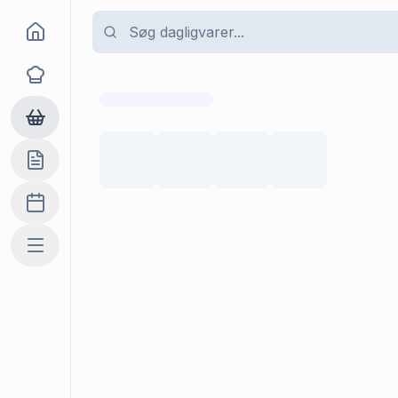
Goma
Opskrifter
Dagligvarer
Indkøbslisten
Madplan
Mere