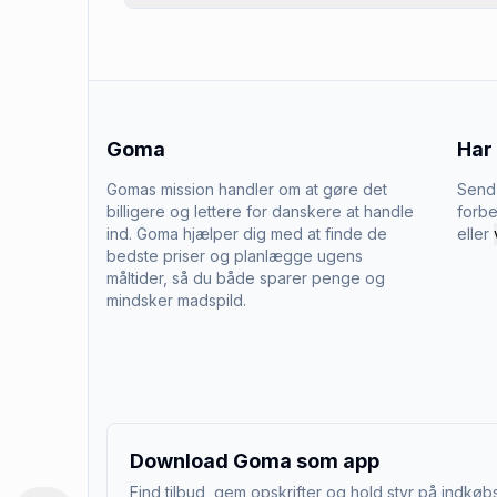
Goma
Har
Gomas mission handler om at gøre det
Send 
billigere og lettere for danskere at handle
forbe
ind. Goma hjælper dig med at finde de
eller
bedste priser og planlægge ugens
måltider, så du både sparer penge og
mindsker madspild.
Download Goma som app
Find tilbud, gem opskrifter og hold styr på indkøbs