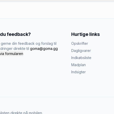
 du feedback?
Hurtige links
gerne din feedback og forslag til
Opskrifter
dringer direkte til
goma@goma.gg
Dagligvarer
via formularen
Indkøbsliste
Madplan
Indsigter
listen direkte på mobilen.