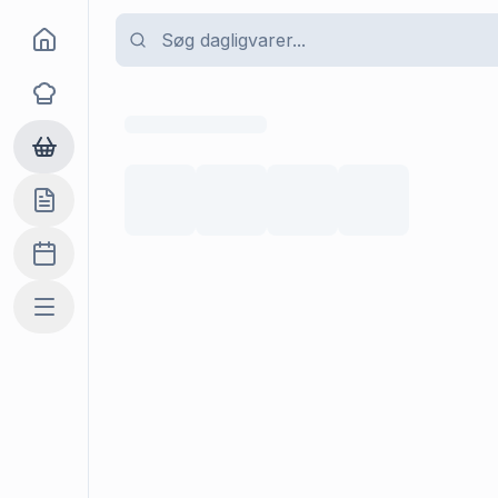
Goma
Opskrifter
Dagligvarer
Indkøbslisten
Madplan
Mere