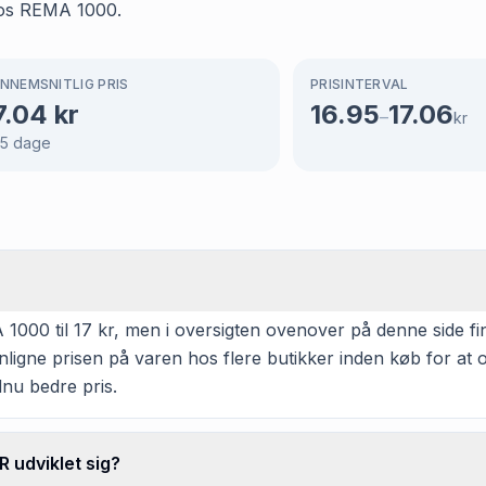
hos REMA 1000.
NNEMSNITLIG PRIS
PRISINTERVAL
7.04
kr
16.95
17.06
–
kr
5
dage
 til 17 kr, men i oversigten ovenover på denne side finde
enligne prisen på varen hos flere butikker inden køb for a
dnu bedre pris.
 udviklet sig?