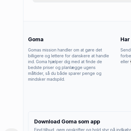
Goma
Har
Gomas mission handler om at gøre det
Send 
billigere og lettere for danskere at handle
forbe
ind. Goma hjælper dig med at finde de
eller
bedste priser og planlægge ugens
måltider, så du både sparer penge og
mindsker madspild.
Download Goma som app
Find tilbud, gem opskrifter og hold styr på indkøbs