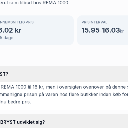
ret som tilbud hos REMA 1000.
NNEMSNITLIG PRIS
PRISINTERVAL
6.02
kr
15.95
16.03
–
kr
5
dage
YST?
1000 til 16 kr, men i oversigten ovenover på denne side
 sammenligne prisen på varen hos flere butikker inden køb f
dnu bedre pris.
BRYST udviklet sig?