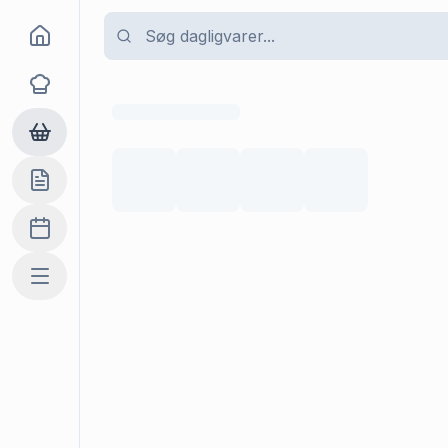
Goma
Opskrifter
Dagligvarer
Indkøbslisten
Madplan
Mere