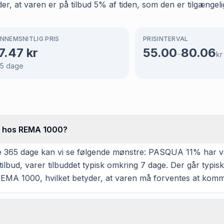
r, at varen er på tilbud 5% af tiden, som den er tilgængeli
NNEMSNITLIG PRIS
PRISINTERVAL
7.47
kr
55.00
80.06
–
kr
5
dage
d hos REMA 1000?
e 365 dage kan vi se følgende mønstre: PASQUA 11% har vær
bud, varer tilbuddet typisk omkring 7 dage. Der går typisk
REMA 1000, hvilket betyder, at varen må forventes at komme