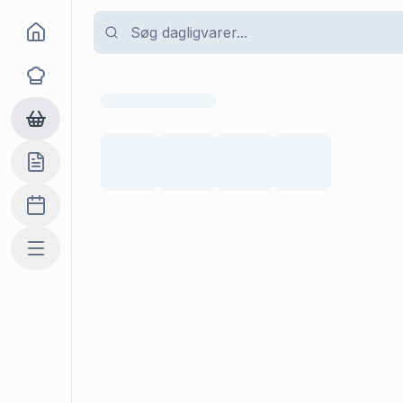
Goma
Opskrifter
Dagligvarer
Indkøbslisten
Madplan
Mere