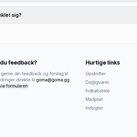
klet sig?
 du feedback?
Hurtige links
gerne din feedback og forslag til
Opskrifter
dringer direkte til
goma@goma.gg
Dagligvarer
via formularen
Indkøbsliste
Madplan
Indsigter