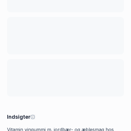
Indsigter
Vitamin vingummi m. jordbær- og æblesmag hos