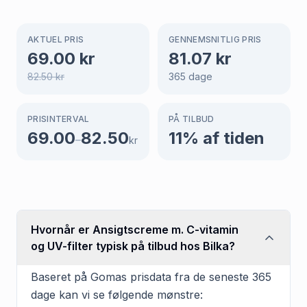
AKTUEL PRIS
GENNEMSNITLIG PRIS
69.00
kr
81.07
kr
82.50
kr
365
dage
PRISINTERVAL
PÅ TILBUD
69.00
82.50
11
% af tiden
–
kr
Hvornår er Ansigtscreme m. C-vitamin
og UV-filter typisk på tilbud hos Bilka?
Baseret på Gomas prisdata fra de seneste 365
dage kan vi se følgende mønstre: