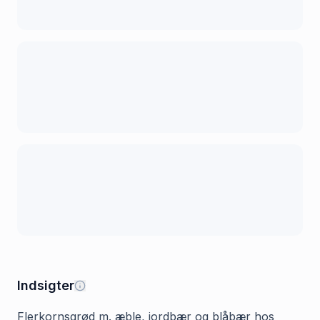
Indsigter
Flerkornsgrød m. æble, jordbær og blåbær hos