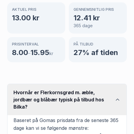
AKTUEL PRIS
GENNEMSNITLIG PRIS
13.00
kr
12.41
kr
365
dage
PRISINTERVAL
PÅ TILBUD
8.00
15.95
27
% af tiden
–
kr
Hvornår er Flerkornsgrød m. æble,
jordbær og blåbær typisk på tilbud hos
Bilka?
Baseret på Gomas prisdata fra de seneste 365
dage kan vi se følgende mønstre: