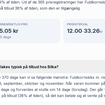
g 99% af tiden. Ud af de 365 prisregistreringer har Fuldkorn
på tilbud 38% af tiden, som den er tilgængelig.
NNEMSNITLIG PRIS
PRISINTERVAL
5.05
kr
12.00
33.26
–
kr
70
dage
lakes typisk på tilbud hos Bilka?
370 dage kan vi se følgende mønstre: Fuldkornskiks m. ris 
august, september, oktober og november. Når varen kommer på 
dage og forventes at slutte om 14 dage (torsdag). Der går 
på tilbud (38% af tiden), så det kan betale sig at vente på n