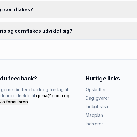
og cornflakes?
is og cornflakes udviklet sig?
 du feedback?
Hurtige links
gerne din feedback og forslag til
Opskrifter
dringer direkte til
goma@goma.gg
Dagligvarer
via formularen
Indkøbsliste
Madplan
Indsigter