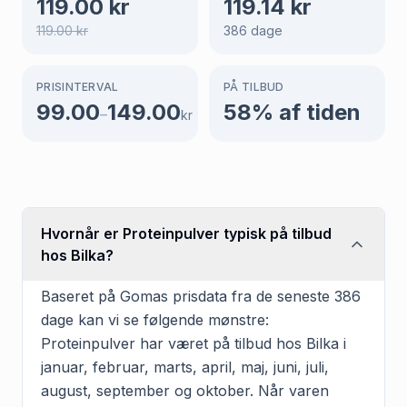
119.00
kr
119.14
kr
119.00
kr
386
dage
PRISINTERVAL
PÅ TILBUD
99.00
149.00
58
% af tiden
–
kr
Hvornår er Proteinpulver typisk på tilbud
hos Bilka?
Baseret på Gomas prisdata fra de seneste 386
dage kan vi se følgende mønstre:
Proteinpulver har været på tilbud hos Bilka i
januar, februar, marts, april, maj, juni, juli,
august, september og oktober. Når varen