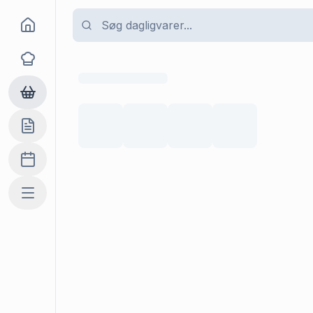
Goma
Opskrifter
Dagligvarer
Indkøbslisten
Madplan
Mere