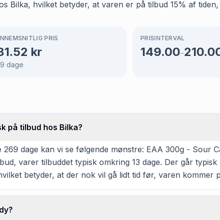
Bilka, hvilket betyder, at varen er på tilbud 15% af tiden,
NNEMSNITLIG PRIS
PRISINTERVAL
81.52
kr
149.00
210.0
–
69
dage
 på tilbud hos Bilka?
 269 dage kan vi se følgende mønstre: EAA 300g - Sour Can
ilbud, varer tilbuddet typisk omkring 13 dage. Der går typi
hvilket betyder, at der nok vil gå lidt tid før, varen kommer p
ndy?