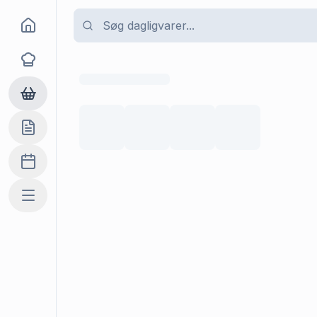
Goma
Opskrifter
Dagligvarer
Indkøbslisten
Madplan
Mere