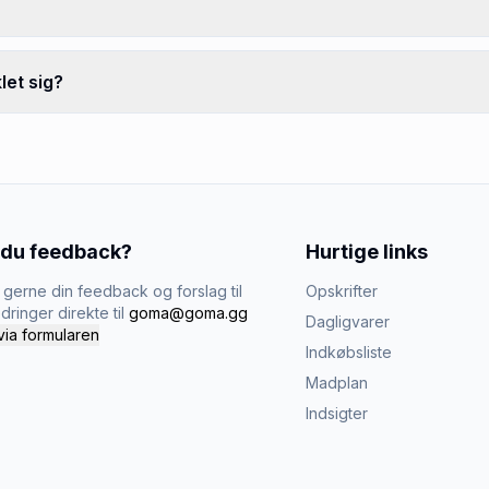
let sig?
 du feedback?
Hurtige links
gerne din feedback og forslag til
Opskrifter
dringer direkte til
goma@goma.gg
Dagligvarer
via formularen
Indkøbsliste
Madplan
Indsigter