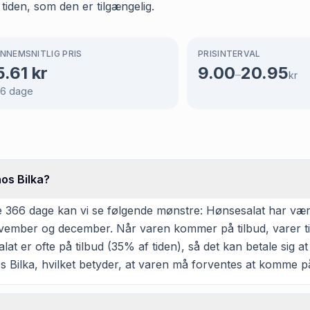
 tiden, som den er tilgængelig.
NNEMSNITLIG PRIS
PRISINTERVAL
5.61
kr
9.00
20.95
–
kr
66
dage
hos Bilka?
366 dage kan vi se følgende mønstre: Hønsesalat har været p
ovember og december. Når varen kommer på tilbud, varer til
t er ofte på tilbud (35% af tiden), så det kan betale sig at 
s Bilka, hvilket betyder, at varen må forventes at komme på