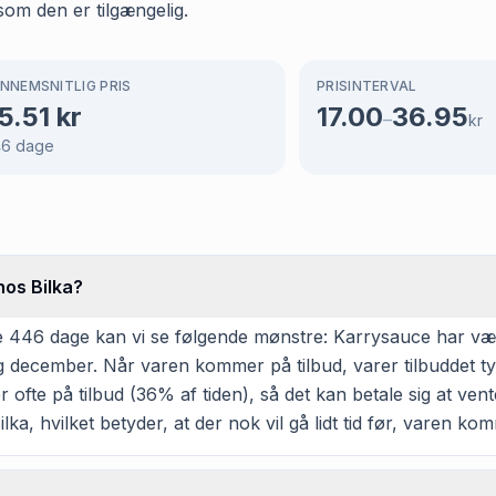
som den er tilgængelig.
NNEMSNITLIG PRIS
PRISINTERVAL
5.51
kr
17.00
36.95
–
kr
46
dage
hos Bilka?
446 dage kan vi se følgende mønstre: Karrysauce har været 
og december. Når varen kommer på tilbud, varer tilbuddet ty
ofte på tilbud (36% af tiden), så det kan betale sig at vente
lka, hvilket betyder, at der nok vil gå lidt tid før, varen ko