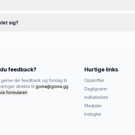
let sig?
 du feedback?
Hurtige links
gerne din feedback og forslag til
Opskrifter
dringer direkte til
goma@goma.gg
Dagligvarer
via formularen
Indkøbsliste
Madplan
Indsigter