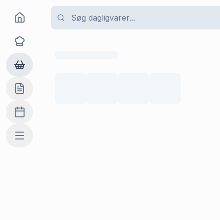
Goma
Opskrifter
Dagligvarer
Indkøbslisten
Madplan
Mere