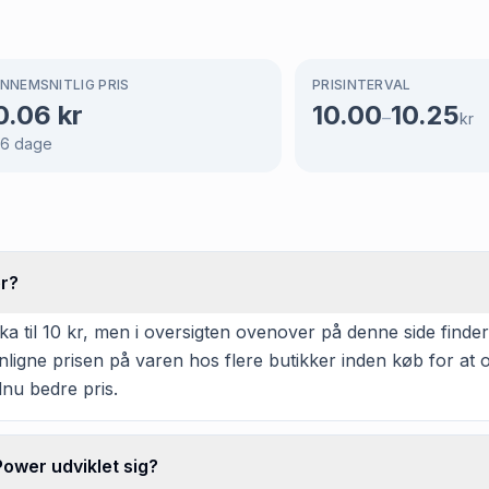
NNEMSNITLIG PRIS
PRISINTERVAL
0.06
kr
10.00
10.25
–
kr
66
dage
er?
 til 10 kr, men i oversigten ovenover på denne side finder 
enligne prisen på varen hos flere butikker inden køb for a
dnu bedre pris.
ower udviklet sig?