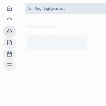
Goma
Opskrifter
Dagligvarer
Indkøbslisten
Madplan
Mere