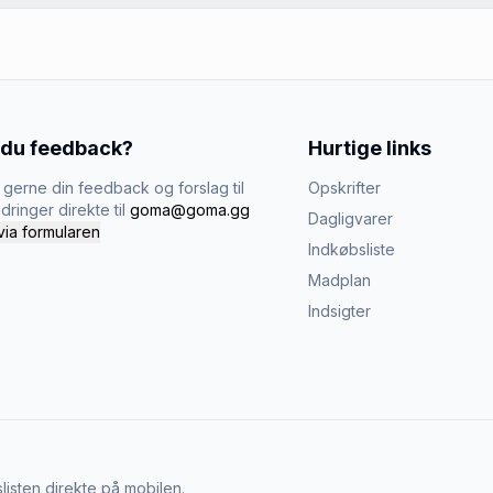
 du feedback?
Hurtige links
gerne din feedback og forslag til
Opskrifter
dringer direkte til
goma@goma.gg
Dagligvarer
via formularen
Indkøbsliste
Madplan
Indsigter
listen direkte på mobilen.