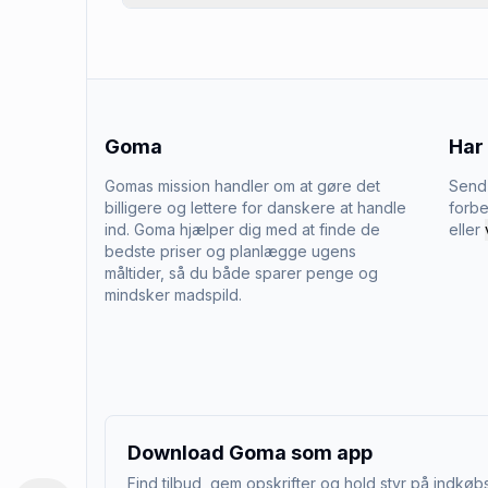
Goma
Har
Gomas mission handler om at gøre det
Send 
billigere og lettere for danskere at handle
forbe
ind. Goma hjælper dig med at finde de
eller
bedste priser og planlægge ugens
måltider, så du både sparer penge og
mindsker madspild.
Download Goma som app
Find tilbud, gem opskrifter og hold styr på indkøbs