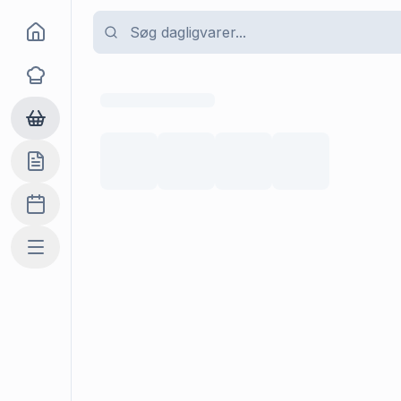
Goma
Opskrifter
Dagligvarer
Indkøbslisten
Madplan
Mere