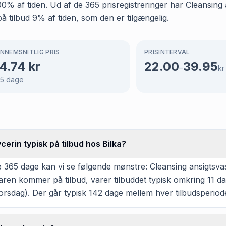
 100% af tiden. Ud af de 365 prisregistreringer har Cleansin
på tilbud 9% af tiden, som den er tilgængelig.
NNEMSNITLIG PRIS
PRISINTERVAL
4.74
kr
22.00
39.95
–
kr
5
dage
erin typisk på tilbud hos Bilka?
365 dage kan vi se følgende mønstre: Cleansing ansigtsvask
varen kommer på tilbud, varer tilbuddet typisk omkring 11 
orsdag). Der går typisk 142 dage mellem hver tilbudsperiod