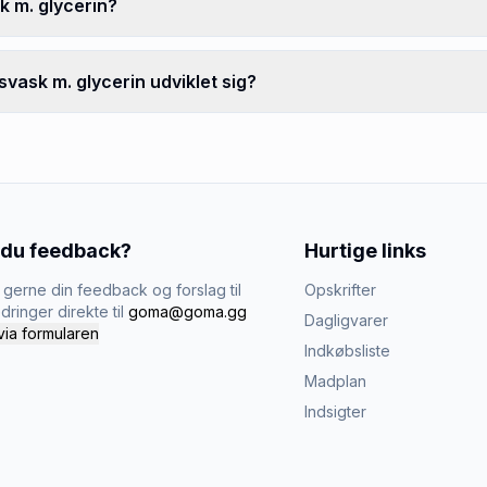
k m. glycerin?
vask m. glycerin udviklet sig?
 du feedback?
Hurtige links
gerne din feedback og forslag til
Opskrifter
dringer direkte til
goma@goma.gg
Dagligvarer
via formularen
Indkøbsliste
Madplan
Indsigter