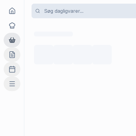
Goma
Opskrifter
Dagligvarer
Indkøbslisten
Madplan
Mere