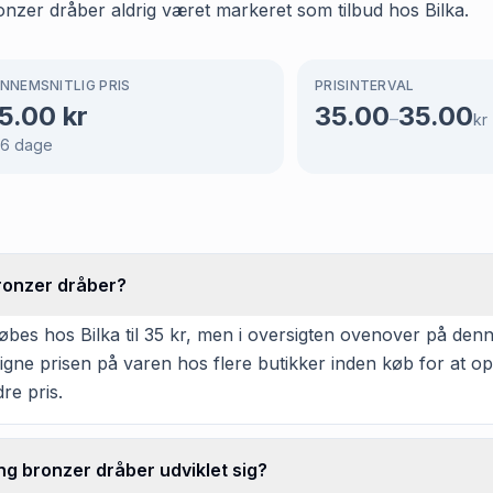
onzer dråber aldrig været markeret som tilbud hos Bilka.
NNEMSNITLIG PRIS
PRISINTERVAL
5.00
kr
35.00
35.00
–
kr
66
dage
ronzer dråber?
es hos Bilka til 35 kr, men i oversigten ovenover på denne s
nligne prisen på varen hos flere butikker inden køb for at o
re pris.
ng bronzer dråber udviklet sig?