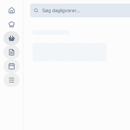
Goma
Opskrifter
Dagligvarer
Indkøbslisten
Madplan
Mere