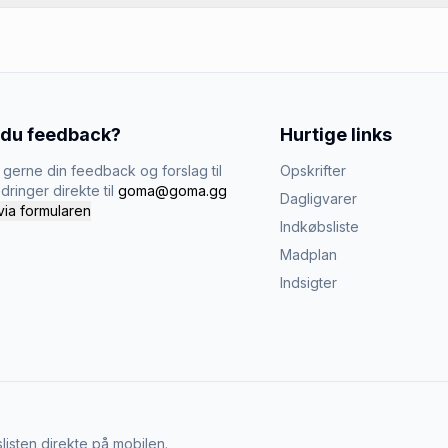
 du feedback?
Hurtige links
gerne din feedback og forslag til
Opskrifter
dringer direkte til
goma@goma.gg
Dagligvarer
via formularen
Indkøbsliste
Madplan
Indsigter
listen direkte på mobilen.