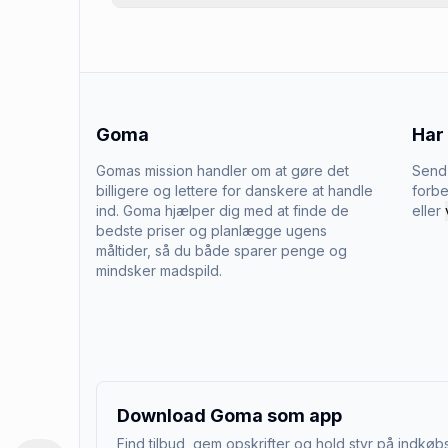
Goma
Har
Gomas mission handler om at gøre det
Send 
billigere og lettere for danskere at handle
forbe
ind. Goma hjælper dig med at finde de
eller
bedste priser og planlægge ugens
måltider, så du både sparer penge og
mindsker madspild.
Download Goma som app
Find tilbud, gem opskrifter og hold styr på indkøbs