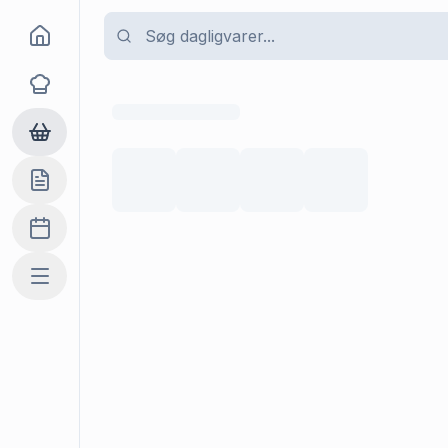
Goma
Opskrifter
Dagligvarer
Indkøbslisten
Madplan
Mere