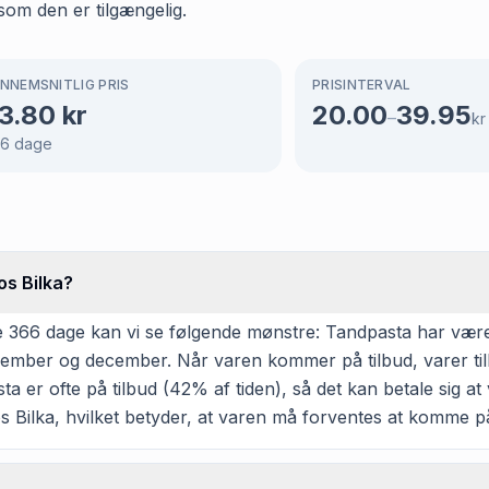
som den er tilgængelig.
NNEMSNITLIG PRIS
PRISINTERVAL
3.80
kr
20.00
39.95
–
kr
66
dage
os Bilka?
366 dage kan vi se følgende mønstre: Tandpasta har været p
ovember og december. Når varen kommer på tilbud, varer til
 er ofte på tilbud (42% af tiden), så det kan betale sig at v
s Bilka, hvilket betyder, at varen må forventes at komme på