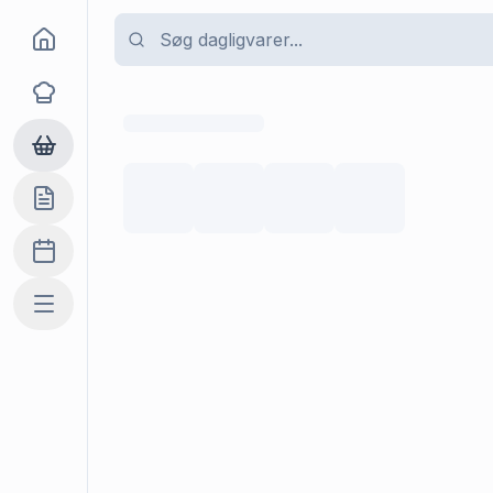
Goma
Opskrifter
Dagligvarer
Indkøbslisten
Madplan
Mere