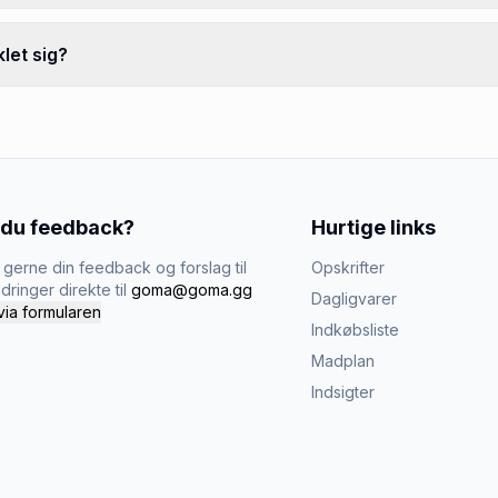
let sig?
 du feedback?
Hurtige links
gerne din feedback og forslag til
Opskrifter
dringer direkte til
goma@goma.gg
Dagligvarer
via formularen
Indkøbsliste
Madplan
Indsigter