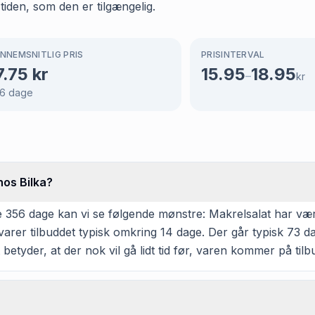
 tiden, som den er tilgængelig.
NNEMSNITLIG PRIS
PRISINTERVAL
7.75
kr
15.95
18.95
–
kr
6
dage
hos Bilka?
56 dage kan vi se følgende mønstre: Makrelsalat har været på
rer tilbuddet typisk omkring 14 dage. Der går typisk 73 da
 betyder, at der nok vil gå lidt tid før, varen kommer på tilb