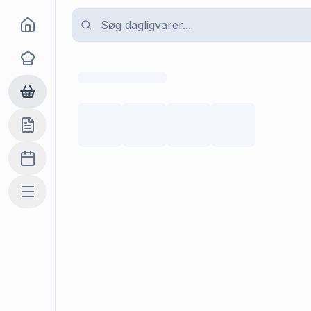
Goma
Opskrifter
Dagligvarer
Indkøbslisten
Madplan
Mere