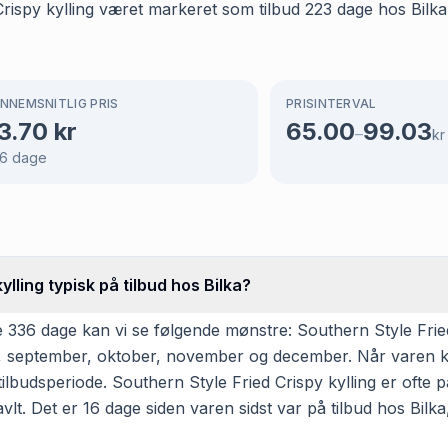
Crispy kylling været markeret som tilbud 223 dage hos Bilka,
NNEMSNITLIG PRIS
PRISINTERVAL
3.70
kr
65.00
99.03
–
kr
6
dage
lling typisk på tilbud hos Bilka?
336 dage kan vi se følgende mønstre: Southern Style Fried 
 juli, september, oktober, november og december. Når varen 
lbudsperiode. Southern Style Fried Crispy kylling er ofte på
avlt. Det er 16 dage siden varen sidst var på tilbud hos Bil