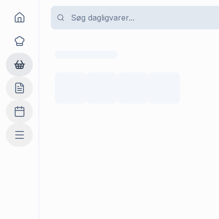
Goma
Opskrifter
Dagligvarer
Indkøbslisten
Madplan
Mere