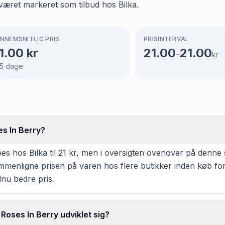
været markeret som tilbud hos Bilka.
NNEMSNITLIG PRIS
PRISINTERVAL
1.00
kr
21.00
21.00
–
kr
5
dage
s In Berry?
hos Bilka til 21 kr, men i oversigten ovenover på denne si
 sammenligne prisen på varen hos flere butikker inden køb f
dnu bedre pris.
oses In Berry udviklet sig?