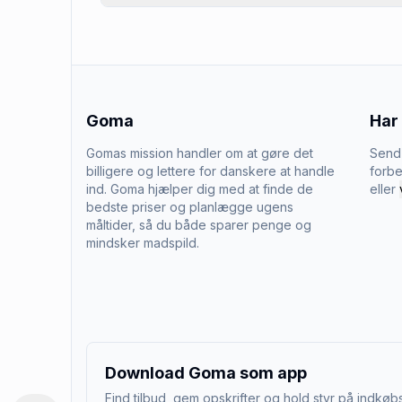
Goma
Har
Gomas mission handler om at gøre det
Send 
billigere og lettere for danskere at handle
forbe
ind. Goma hjælper dig med at finde de
eller
bedste priser og planlægge ugens
måltider, så du både sparer penge og
mindsker madspild.
Download Goma som app
Find tilbud, gem opskrifter og hold styr på indkøbs