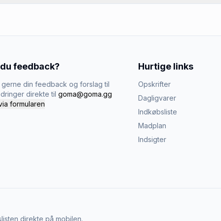
 du feedback?
Hurtige links
gerne din feedback og forslag til
Opskrifter
dringer direkte til
goma@goma.gg
Dagligvarer
via formularen
Indkøbsliste
Madplan
Indsigter
listen direkte på mobilen.