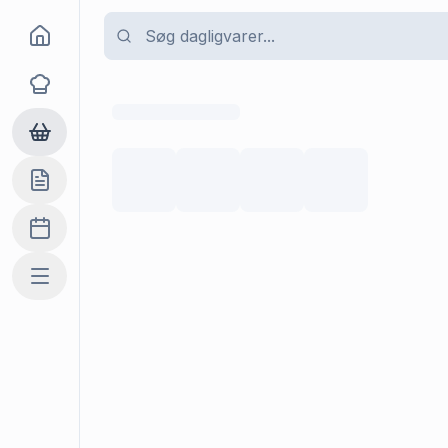
Goma
Opskrifter
Dagligvarer
Indkøbslisten
Madplan
Mere