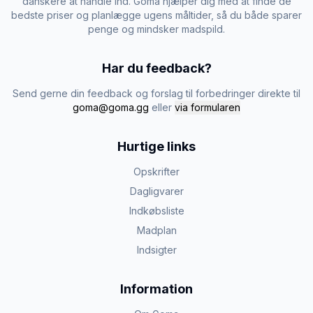
danskere at handle ind. Goma hjælper dig med at finde de
bedste priser og planlægge ugens måltider, så du både sparer
penge og mindsker madspild.
Har du feedback?
Send gerne din feedback og forslag til forbedringer direkte til
goma@goma.gg
eller
via formularen
Hurtige links
Opskrifter
Dagligvarer
Indkøbsliste
Madplan
Indsigter
Information