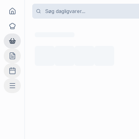
Goma
Opskrifter
Dagligvarer
Indkøbslisten
Madplan
Mere