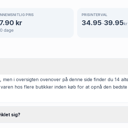
NNEMSNITLIG PRIS
PRISINTERVAL
7.90
kr
34.95
39.95
–
kr
90
dage
, men i oversigten ovenover på denne side finder du 14 alter
 varen hos flere butikker inden køb for at opnå den bedste
klet sig?