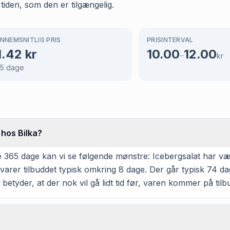
 tiden, som den er tilgængelig.
NNEMSNITLIG PRIS
PRISINTERVAL
1.42
kr
10.00
12.00
–
kr
5
dage
 hos Bilka?
365 dage kan vi se følgende mønstre: Icebergsalat har været 
arer tilbuddet typisk omkring 8 dage. Der går typisk 74 da
 betyder, at der nok vil gå lidt tid før, varen kommer på tilb