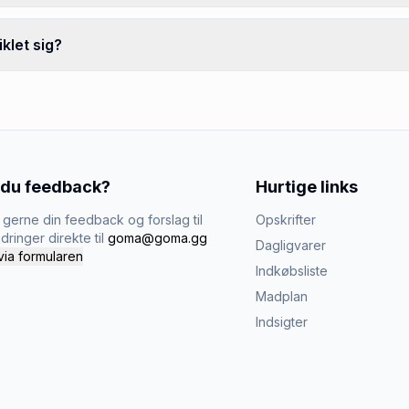
klet sig?
 du feedback?
Hurtige links
gerne din feedback og forslag til
Opskrifter
dringer direkte til
goma@goma.gg
Dagligvarer
via formularen
Indkøbsliste
Madplan
Indsigter