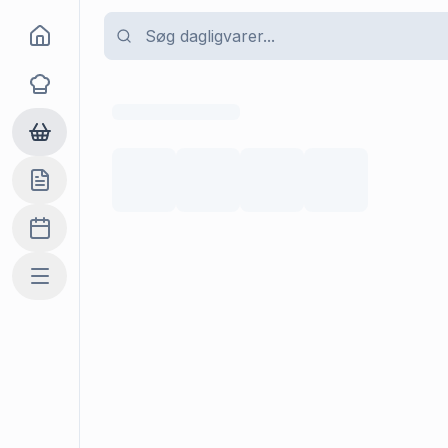
Goma
Opskrifter
Dagligvarer
Indkøbslisten
Madplan
Mere