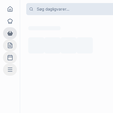
Goma
Opskrifter
Dagligvarer
Indkøbslisten
Madplan
Mere