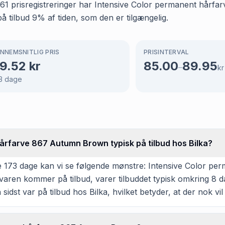
e 161 prisregistreringer har Intensive Color permanent hå
på tilbud 9% af tiden, som den er tilgængelig.
NNEMSNITLIG PRIS
PRISINTERVAL
9.52
kr
85.00
89.95
–
kr
3
dage
årfarve 867 Autumn Brown typisk på tilbud hos Bilka?
e 173 dage kan vi se følgende mønstre: Intensive Color 
Når varen kommer på tilbud, varer tilbuddet typisk omkring 8
sidst var på tilbud hos Bilka, hvilket betyder, at der nok vil