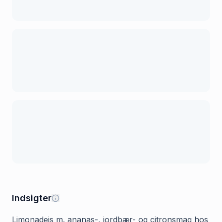
Indsigter
Limonadeis m. ananas-, jordbær- og citronsmag hos