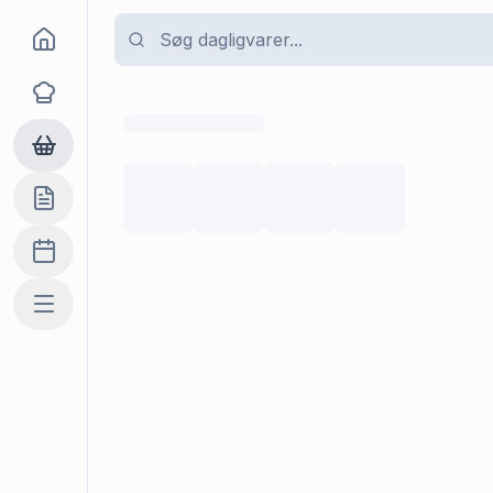
Goma
Opskrifter
Dagligvarer
Indkøbslisten
Madplan
Mere