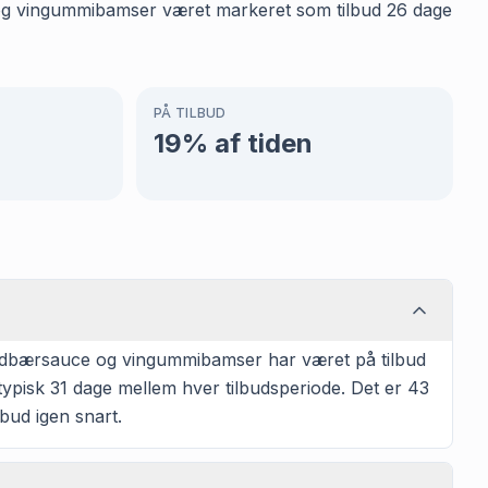
e og vingummibamser været markeret som tilbud 26 dage
PÅ TILBUD
19
% af tiden
ordbærsauce og vingummibamser har været på tilbud
 typisk 31 dage mellem hver tilbudsperiode. Det er 43
bud igen snart.