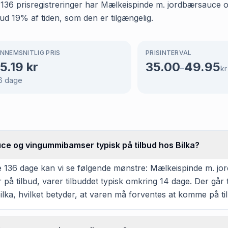
de 136 prisregistreringer har Mælkeispinde m. jordbærsauc
lbud 19% af tiden, som den er tilgængelig.
NNEMSNITLIG PRIS
PRISINTERVAL
5.19
kr
35.00
49.95
–
kr
6
dage
ce og vingummibamser typisk på tilbud hos Bilka?
e 136 dage kan vi se følgende mønstre: Mælkeispinde m. j
 på tilbud, varer tilbuddet typisk omkring 14 dage. Der går
ilka, hvilket betyder, at varen må forventes at komme på til