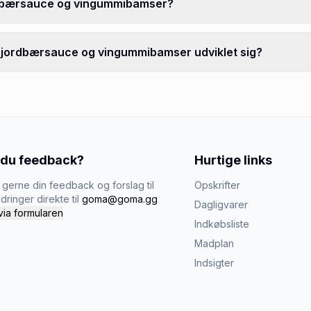
rdbærsauce og vingummibamser?
 jordbærsauce og vingummibamser udviklet sig?
 du feedback?
Hurtige links
gerne din feedback og forslag til
Opskrifter
dringer direkte til
goma@goma.gg
Dagligvarer
via formularen
Indkøbsliste
Madplan
Indsigter