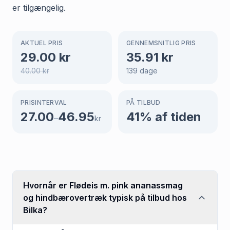
er tilgængelig.
AKTUEL PRIS
GENNEMSNITLIG PRIS
29.00
kr
35.91
kr
40.00
kr
139
dage
PRISINTERVAL
PÅ TILBUD
27.00
46.95
41
% af tiden
–
kr
Hvornår er Flødeis m. pink ananassmag
og hindbærovertræk typisk på tilbud hos
Bilka?