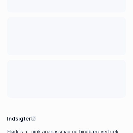
Indsigter
Flødeis m. pink ananassmag og hindbærovertræk