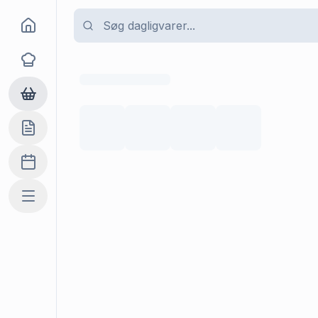
Goma
Opskrifter
Dagligvarer
Indkøbslisten
Madplan
Mere