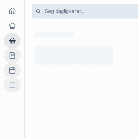
Goma
Opskrifter
Dagligvarer
Indkøbslisten
Madplan
Mere