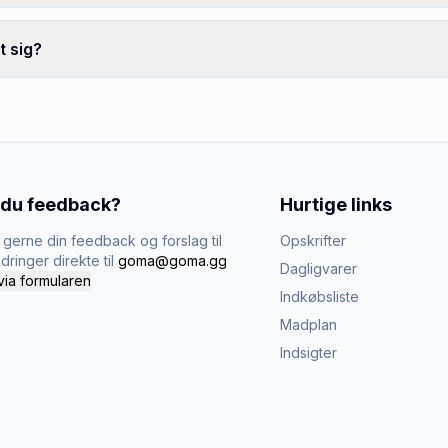
t sig?
 du feedback?
Hurtige links
gerne din feedback og forslag til
Opskrifter
dringer direkte til
goma@goma.gg
Dagligvarer
via formularen
Indkøbsliste
Madplan
Indsigter