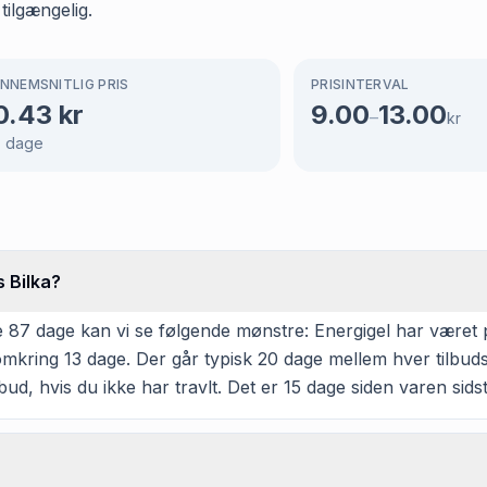
tilgængelig.
NNEMSNITLIG PRIS
PRISINTERVAL
0.43
kr
9.00
13.00
–
kr
7
dage
s Bilka?
87 dage kan vi se følgende mønstre: Energigel har været på t
omkring 13 dage. Der går typisk 20 dage mellem hver tilbudsp
bud, hvis du ikke har travlt. Det er 15 dage siden varen sidst