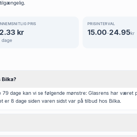
ilgængelig.
NNEMSNITLIG PRIS
PRISINTERVAL
2.33
kr
15.00
24.95
–
kr
9
dage
 Bilka?
79 dage kan vi se følgende mønstre: Glasrens har været på 
t er 8 dage siden varen sidst var på tilbud hos Bilka.