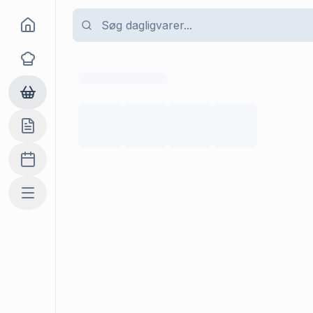
Goma
Opskrifter
Dagligvarer
Indkøbslisten
Madplan
Mere