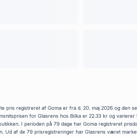
e pris registreret af Goma er fra d. 20. maj 2026 og den sene
itsprisen for Glasrens hos Bilka er 22.33 kr og varierer f
 butikken. I perioden på 79 dage har Goma registreret prisdat
en. Ud af de 79 prisregistreringer har Glasrens været marker